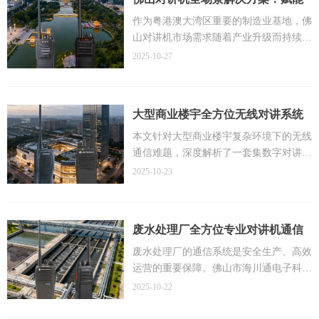
产品针对这一市场趋势，创新性地将公网
性及安全敏感性等特征，这对通信系统提
智能制造与城市高效通信
对讲技术、专网通信优势与智能执法记录
出了更为严格的专业要求。一套完整的监
作为粤港澳大湾区重要的制造业基地，佛
功能融为一体，打造出全新的公专融合通
狱对讲系统不仅需要满足基本语音通信需
山对讲机市场需求随着产业升级而持续增
信生态系统，为用户提供更高效、更安
求，更应具备全范围覆盖、高效集群调
长。在智慧城市与数字化管理浪潮下，专
2025-10-27
全、更便捷的通信体验。
度、安全加密传输及多系统联动等特性，
业无线通信系统已成为公共安全、物流调
本文将全面介绍翼达（eDA）对讲机解决
方能应对复杂多变的监狱环境挑战。
度、景区管理等领域的核心基础设施。作
方案的技术特点、产品系列及应用场景，
佛山市海川通电子科技有限公司凭借在专
为佛山本地领先的通信解决方案服务商，
大型商业楼宇全方位无线对讲系统
为不同行业用户提供专业的通信设备选型
业通信领域深厚的技术积累与行业经验，
佛山市海川通电子科技有限公司凭借多年
解决方案与案例——以专业之姿赋
和解决方案设计参考。
针对监狱特殊环境下的通信需求，推出了
行业经验，为佛山各行业提供全面的对讲
本文针对大型商业楼宇复杂环境下的无线
一整套完善的监狱对讲系统解决方案。该
机通信解决方案。无线对讲技术经历了从
通信难题，深度解析了一套集数字对讲
予建筑智慧通信
方案整合了数字对讲机、专业基地台、公
模拟到数字的重大变革，佛山对讲机市场
机、公网对讲机、防爆对讲机及定制化无
2025-10-23
网对讲系统及无线通信网络等多元化技
也呈现出智能化、专业化、系统化的发展
线对讲系统于一体的全方位通信解决方
术，面向高度戒备监狱、中度戒备监狱、
趋势。现代佛山对讲机系统不仅需要满足
案。文章详细探讨了如何克服商业建筑中
低度戒备监狱及特殊类型监狱等不同监管
基本语音通信功能，更要适应复杂工业环
钢筋混凝结构导致信号衰减、地下空间存
废水处理厂全方位专业对讲机通信
等级场所，提供差异化、定制化的专业通
境下的抗干扰需求、实现大范围信号覆
在通信盲区、多部门调度效率低下以及应
解决方案——无线对讲系统助力环
信服务。本文将从工程技术角度详细解析
盖，并具备多媒体数据传输能力。本文将
急响应迟缓等行业共性挑战，并分别从超
废水处理厂的通信系统是安全生产、高效
监狱对讲系统的核心需求特性、不同类型
全面解析不同类型对讲机在佛山各行业中
高层写字楼、大型商业综合体、商住两用
运营的重要保障。佛山市海川通电子科技
境保护与公共健康
监狱的通信解决方案以及系统集成关键技
的应用特点，为本地企业通信升级提供专
建筑及地下商业街等不同业态的实际应用
有限公司基于多年专业经验，针对废水处
2025-10-22
术，为监狱通信系统建设提供专业参考。
业参考。
场景出发，阐述了如何通过数字中继、分
理厂的特殊环境需求，提供了从数字对讲
布式天线系统（DAS）、IP互联以及系统
机、公网对讲机、防爆对讲机到完整无线