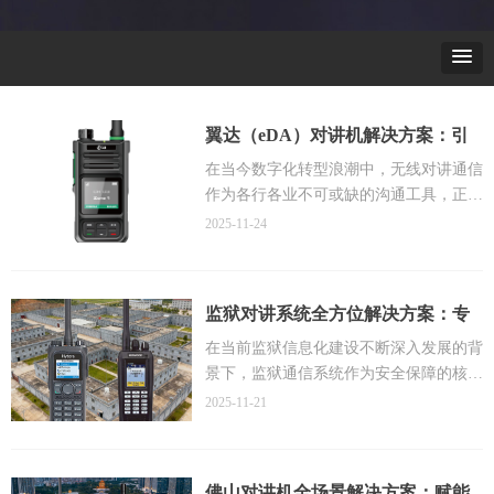
翼达（eDA）对讲机解决方案：引
领智慧通信的公专融合新纪元
在当今数字化转型浪潮中，无线对讲通信
作为各行各业不可或缺的沟通工具，正经
历着从传统语音对讲到智能化多媒体调度
2025-11-24
的革命性变革。作为佛山地区领先的通信
设备供应商，佛山市海川通电子科技有限
公司凭借多年的行业经验和技术积累，推
监狱对讲系统全方位解决方案：专
出全新的翼达（eDA）对讲机解决方案，
业化通信技术助力智慧监狱建设
旨在为不同行业客户提供全方位、多维度
在当前监狱信息化建设不断深入发展的背
的专业通信服务。
景下，监狱通信系统作为安全保障的核心
随着5G技术的快速普及和物联网应用的
组成部分，其技术水平与可靠性直接关系
2025-11-21
深入发展，传统对讲系统已无法满足现代
到监管场所的日常管理效能与应急处突能
企业对实时可视化调度、跨区域通信和多
力。作为刑罚执行与罪犯改造的重要场
媒体数据传输的需求。翼达（eDA）系列
所，监狱环境具有高度危险性、管理复杂
佛山对讲机全场景解决方案：赋能