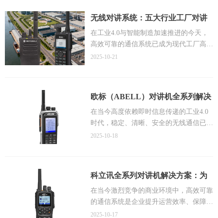
冗余备份等先进技术，实现楼宇内无死
对讲系统的全方位解决方案。我们的解决
无线对讲系统：五大行业工厂对讲
角、无干扰、高清晰的语音通信与高效调
方案充分考虑了不同类型废水处理厂的特
机通信解决方案全面解析
度管理。
点，无论是地下式还是地上式，工业废水
在工业4.0与智能制造加速推进的今天，
此外，方案特别强调了在特殊区域采用防
还是城市污水，都能提供量身定制的通信
高效可靠的通信系统已成为现代工厂高效
爆对讲机以符合安全标准，并探讨了与楼
系统。我们坚持"以客户需求为导向"的理
运转的神经中枢。作为一家拥有二十多年
2025-10-21
宇智能管理系统（如BA、CCTV、消防报
念，不断优化产品与服务。
行业经验的专业通信解决方案提供商，佛
警系统）的集成联动策略，旨在为提升商
山市海川通电子科技有限公司基于服务众
业楼宇的运营效率、安全管理水平和应急
多工业企业的实战经验，深入剖析制造
欧标（ABELL）对讲机全系列解决
响应能力提供专业、可靠且具备高扩展性
业、采矿业、能源、食品加工及预制构件
方案深度解析：构建安全、高效、
的通信技术支撑。
等五大行业的通信需求特点，为广大工厂
在当今高度依赖即时信息传递的工业4.0
用户提供一套完整而对讲机系统选型、部
时代，稳定、清晰、安全的无线通信已成
无缝的无线通信新纪元
署与优化方案。无论您处于哪个行业，无
为企业安全生产、高效调度和应急管理的
2025-10-18
论您的工厂环境多么复杂，一套量身定制
生命线。作为在华南地区深耕无线通信领
的无线对讲解决方案都能显著提升生产效
域多年的技术解决方案提供商，佛山市海
率、加强安全管理、优化资源调配，最终
川通电子科技有限公司始终致力于将全球
科立讯全系列对讲机解决方案：为
为企业创造可观的经济价值。本文将从实
领先的通信技术与本地化的行业需求深度
佛山企业打造专业无线通信体系
际应用场景出发，深入解析各类对讲设备
融合。本文将聚焦于我们长期战略合作的
在当今激烈竞争的商业环境中，高效可靠
在不同工业环境中的技术优势与部署策
优质品牌——欧标（英文商标：
的通信系统是企业提升运营效率、保障生
略，为您的工厂通信系统升级提供专业参
ABELL），以其全系列产品为蓝本，从
产安全的重要基础。作为佛山地区领先的
2025-10-17