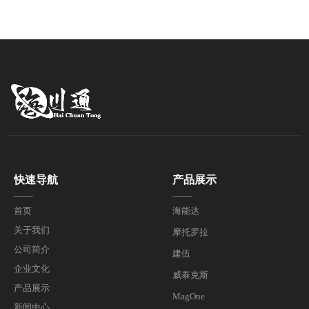
存在延迟大、易遗漏、效率低等缺点，无
信距离有更高要求。实时响应是餐饮娱乐
法满足现代游乐园的运营需求。而专门为
行业服务的第一要义。研究表明，在高端
游乐园设计的专业对讲解决方案，则能有
酒店服务中，沟通响应速度每提升10%，
效解决这些问题，成为游乐园的"隐形管
客户满意度可上升6.5%。传统通信方式
家"。
如固定电话或移动手机存在响应延迟、群
组通信不便等局限性，无法满足餐饮娱乐
行业对即时通信的高标准要求。在餐饮娱
乐行业，通信设备面临诸多挑战：后厨环
境多油污、高温高湿；KTV包间内噪声
水平高；酒店楼层间信号阻隔严重；服务
人员流动性大，设备便携性要求高。这些
特殊环境因素要求对讲机设备必须具备防
快速导航
产品展示
油污、抗噪、强穿透、轻便化等特性。针
——
——
对上述挑战，佛山市海川通电子科技有限
首页
海能达
公司结合多年服务餐饮娱乐行业的经验，
关于我们
摩托罗拉
推出全方位对讲机解决方案，涵盖模拟对
公司简介
建伍
讲机、数字对讲机、公网对讲机及无线对
企业文化
讲系统，为不同规模、不同需求的餐饮娱
威泰克斯
产品展示
乐企业提供定制化通信支持。
MagOne
新闻中心