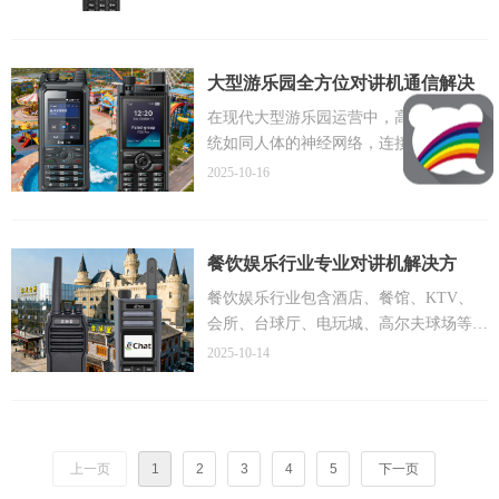
考。
模拟到数字，从专网到公网，从终端到系
通信设备供应商，佛山市海川通电子科技
统，进行一次全面、深入的技术剖析与解
有限公司凭借多年行业经验，针对不同行
决方案构建论证，旨在为不同行业客户提
业用户的特殊需求，推出全面的科立讯对
大型游乐园全方位对讲机通信解决
供一套科学、可靠、前瞻性的无线对讲系
讲机解决方案。科立讯作为国内专业无线
方案：安全、效率与体验的完美结
统选型与部署指南。
通信领域的领先品牌，其产品线覆盖从基
在现代大型游乐园运营中，高效的通信系
础对讲到高端智能终端的全方位需求，为
统如同人体的神经网络，连接着各个部门
合
各类企业提供完善的通信保障。
与环节，直接影响着游客体验、安全防护
2025-10-16
和运营效率。作为游乐园运营的核心基础
设施，专业的无线对讲解决方案不仅能确
保游客安全，更能提升服务质量，优化游
餐饮娱乐行业专业对讲机解决方
客体验。本文从专业工程师角度，针对不
案：提升运营效率与服务质量的全
同类型游乐园的特殊需求，提供一套完整
餐饮娱乐行业包含酒店、餐馆、KTV、
的对讲机通信解决方案，涵盖模拟对讲
会所、台球厅、电玩城、高尔夫球场等多
面指南
机、数字对讲机、公网对讲机及无线对讲
种经营形态，各类场景对通信需求各有特
2025-10-14
系统等多种技术路径，助力游乐园实现智
点。酒店环境需要覆盖范围广，包括前
能化、高效化运营。游乐园环境具有人员
台、客房、后勤区域；餐馆强调前厅与后
密集、区域广阔、噪声大、部门多、突发
厨的实时联动；KTV和电玩城等娱乐场
情况频繁等特点，对通信系统提出了极高
所环境嘈杂，需要设备具备优良的降噪功
上一页
1
2
3
4
5
下一页
要求。传统沟通方式如手机或跑动喊话，
能；而高尔夫球场等大型户外场所则对通