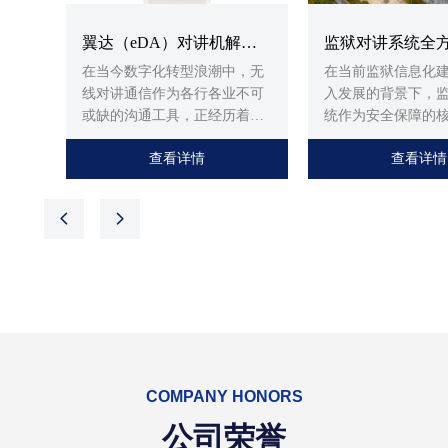
翼达（eDA）对讲机解决
监狱对讲系统全
在当今数字化转型浪潮中，无
在当前监狱信息化
方案：引领智慧通信的公
方案：专业化通
线对讲通信作为各行各业不可
入发展的背景下，
专融合新纪元
或缺的沟通工具，正经历着从
力智慧监狱建设
统作为安全保障的
传统语音对讲到智能化多媒体
分，其技术水平与
查看详情
查看详情
调度的革命性变革。作为佛山
关系到监管场所的
地区领先的通信设备供应商，
能与应急处突能力
佛山市海川通电子科技有限公
执行与罪犯改造的
넳
넲
司凭借多年的行业经验和技术
监狱环境具有高度
积累，推出全新的翼达
理复杂性及安全敏
（eDA）对讲机解决方案，旨
征，这对通信系统
在为不同行业客户提供全方
严格的专业要求。
位、多维度的专业通信服务。
监狱对讲系统不仅
随着5G技术的快速普及和物联
本语音通信需求，
网应用的深入发展，传统对讲
范围覆盖、高效集
系统已无法满足现代企业对实
全加密传输及多系
COMPANY HONORS
时可视化调度、跨区域通信和
性，方能应对复杂
多媒体数据传输的需求。翼达
环境挑战。
公司荣誉
（eDA）系列产品针对这一市
佛山市海川通电子