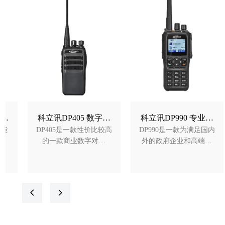
字对
科立讯DP990 专业数
智环达TC-520商业对
较高
DP990是一款为满足国内
智环达TC-520商业智能
通电
字手持机-佛山市海川
讲机-佛山市海川通电
讲
外的政府企业和高端客
手持对讲机采用舒适的
通电子科技有限公司
子科技有限公司
户群研制的高端数字对
人体工程学设计，在保
的标准
讲机，符合美国军用标
证对讲机功率达到8W的
拟
准MIL-STD-810
情况下机身依然轻薄舒
系
C/D/E/F/G和IP68工业防
适，单手即可完成操
넳
넲
与
护标准，可以适用于政
作，智环达TC520采用优
车
府公共事业、大中型企
异的解调芯片，对讲机
通
业、能源、林业、铁路
接收灵敏度可达-120db，