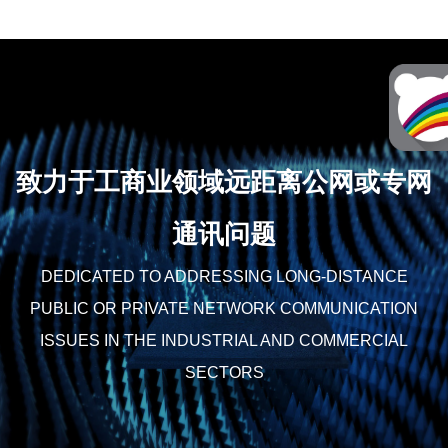
扩
等行业。支持模拟常
在优异的芯片加持下，
功
规、数字常规、数字集
对讲机接收距离远，语
和
群、MPT1327模拟集群
音质量佳，加上500mW
同
四种模式，兼容现有常
高保真喇叭，智环达TC-
。
规模拟系统，保证模拟
520将助力用户更轻松愉
产品向数字产品平滑过
快地完成工作。
渡，集群功能可通过授
权支持。同时可与科立
致力于工商业领域远距离公网或专网
讯数字中继台和车载台
等形成系列数字通信系
通讯问题
统解决方案，可扩展录
音、漫游等更多功能，
以更高的性价比和更丰
DEDICATED TO ADDRESSING LONG-DISTANCE
富的功能满足不同行业
PUBLIC OR PRIVATE NETWORK COMMUNICATION
的通信应用需求。
ISSUES IN THE INDUSTRIAL AND COMMERCIAL
SECTORS