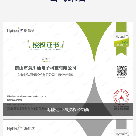
场趋势，创新性地将公网对讲
司凭借在专业通信
技术、专网通信优势与智能执
技术积累与行业经
法记录功能融为一体，打造出
狱特殊环境下的通
全新的公专融合通信生态系
出了一整套完善的
统，为用户提供更高效、更安
统解决方案。该方
全、更便捷的通信体验。
字对讲机、专业基
本文将全面介绍翼达（eDA）
对讲系统及无线通
对讲机解决方案的技术特点、
元化技术，面向高
产品系列及应用场景，为不同
狱、中度戒备监狱
行业用户提供专业的通信设备
监狱及特殊类型监
选型和解决方案设计参考。
管等级场所，提供
制化的专业通信服
从工程技术角度详
对讲系统的核心需
同类型监狱的通信
及系统集成关键技
海能达2026授权经销商
通信系统建设提供