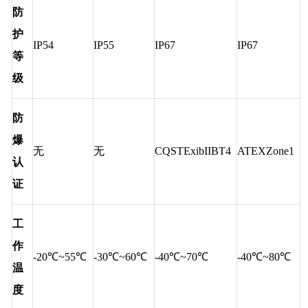
防
护
IP54
IP55
IP67
IP67
等
级
防
爆
无
无
CQSTExibIIBT4
ATEXZone1
认
证
工
作
-20℃~55℃
-30℃~60℃
-40℃~70℃
-40℃~80℃
温
度