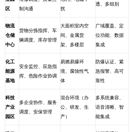
透、多组别
区
制沟通
扰
物流
大面积室内空
广域覆盖、定
货物分拣指挥、车
仓储
间、金属货
位功能、数据
辆调度、库存管理
中心
架、多楼层
集成
化工
易燃易爆环
防爆认证、紧
安全监控、应急指
能源
境、腐蚀性气
急报警、高可
挥、危险作业协调
基地
体
靠性
科技
混合环境（办
多系统兼容、
多企业协作、服务
产业
公、研发、生
语音清晰、智
调度、安保管理
园区
产）
能集成