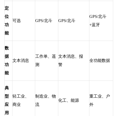
定
位
GPS/北斗
可选
GPS/北斗
GPS/北斗
功
+蓝牙
能
数
据
工作单、遥
文本消息、报
文本消息
全功能数据
功
测
警
能
典
型
轻工业、
制造业、物
重工业、户
化工、能源
应
商业
流
外
用