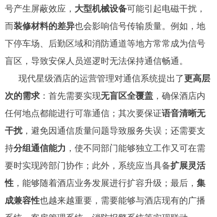
号产生屏蔽效应，
大型机械设备
可能引起电磁干扰，
而
装修材料的差异
也会影响信号传输质量。例如，地
下停车场、后勤区域和消防通道等地方常常成为信号
盲区，导致安保人员巡逻时无法保持通信畅通。
现代星级酒店的运营管理对通信系统提出了
更高层
次的需求
：首先需要实现
无盲区全覆盖
，确保酒店内
任何地点都能进行可靠通信；其次要保证
语音清晰无
干扰
，避免因通信质量问题导致服务失误；还需要支
持
分组通信能力
，使不同部门能够独立工作又可在需
要时实现跨部门协作；此外，系统应当具备
扩展灵活
性
，能够随着酒店业务发展进行扩容升级；最后，
集
成兼容性
也越来越重要，需要能够与酒店现有的广播