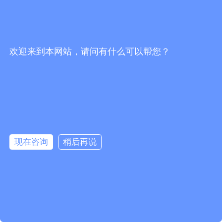
轨模式，为大型活动安保提供全方位支持。
对于综合会议酒店，
调度管理平台
是系
统的核心。应配备综合调度台、录音管理系
欢迎来到本网站，请问有什么可以帮您？
统，实现集中调度和监控。调度台可以图形
化显示系统状态和用户位置，支持语音调
끅
度、信息发送、业务派单等诸多功能。系统
뀩
还应支持通话录音功能，保存通话记录，哪
位工作人员谁发起的通话、什么时间通话都
现在咨询
稍后再说
뀥
可以追溯，每次通话可以自动录音，便于上
级的监督管理。
낃
녕