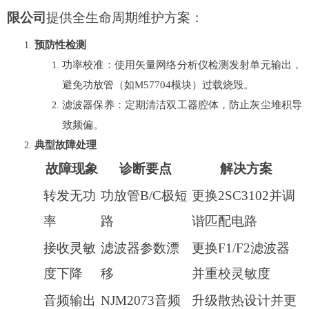
限公司
提供全生命周期维护方案：
预防性检测
功率校准：使用矢量网络分析仪检测发射单元输出，
避免功放管（如M57704模块）过载烧毁。
滤波器保养：定期清洁双工器腔体，防止灰尘堆积导
致频偏。
典型故障处理
故障现象
诊断要点
解决方案
转发无功
功放管B/C极短
更换2SC3102并调
率
路
谐匹配电路
接收灵敏
滤波器参数漂
更换F1/F2滤波器
度下降
移
并重校灵敏度
音频输出
NJM2073音频
升级散热设计并更