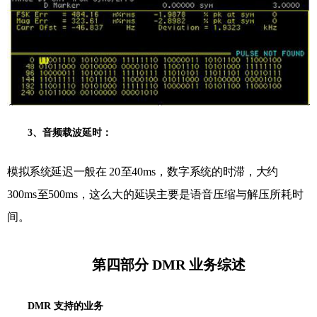
3
、音频载波延时：
模拟系统延迟一般在
20
至
40ms，
数字系统的时滞，大约
300ms
至
500ms，
这么大的延误
主要是语音压缩与解压所耗时
间。
第四部分
DMR 业务综述
DMR
支持的业务