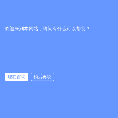
关注官方抖音号
扫码关注微信号
欢迎来到本网站，请问有什么可以帮您？
끅
0
分享到：
뀩
版权所有：
佛山市海川通电子科技有限公司
现在咨询
稍后再说
网站地图
뀥
：
防爆数字对讲机_车载台中继台_无线对讲系统代理商-佛山市海川通电
子科技有限公司
网站备案：粤ICP备19027484号-1
낃
友情链接：
녕
粤ICP备19027484号-1
版权所有© 佛山市海川通电子科技有限公司