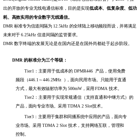
出的开放的专业无线电通信标准，目的是实现
低成本、低复杂度、低功
耗、高效实用的专业数字无线通信。
DMR
标准专为信道间隔为
12.5kHz
的全球陆上移动频段而设，并将满足
未来对于
6.25kHz
信道间
隔的监管要求。
DMR 数字终端的发展无论是在国内还是在国外尚都处于起步阶段。
DMR
的标准分为三个等级：
Tie
r
1
：主要用于低成本的
D
P
MR
4
46
产品，使用免费
频段（
4
46
.
1
～
4
46
.
2
M
Hz
）
，面向民用市场。
只能用于直通
方式，最大有效辐射功率为
500mW
，采用
FDMA
技术。
Tier2
：主要用于实现常规通信（支持直通和中继方式
）
的
产品，面向专业市场。采用
TDMA
2
Slot
技术。
Tier3
：主要用于集群和同播系统中应用的产品，面向专
业市场。采用
TDMA
2
Slot
技术，支持网络互联，管理和
控制。