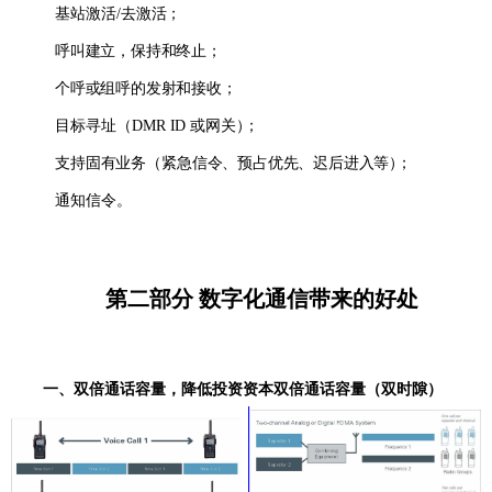
基站激活/
去激活；
呼叫建立，保持和终止；
个呼或组呼的发射和接收；
目标寻址（
D
MR
I
D
或网关
）
；
支持固有业务
（
紧急信令、预占优先、迟后进入等
）
；
通知信令。
第二部分
数字化通信带来的好处
一、双倍通话容量，降低投资资本双倍通话容量（双时隙）