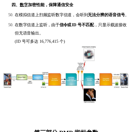
四、
数字
加密性能，保障通信安全
在模拟信道上扫频监听数字信道，会听到
无法分辨的语音信号
。
在数字信道上监听，由于
信令或
ID
号不匹配
，只显示载波接收
但无语音输出。
(ID 号可多达
16,776,415
个)