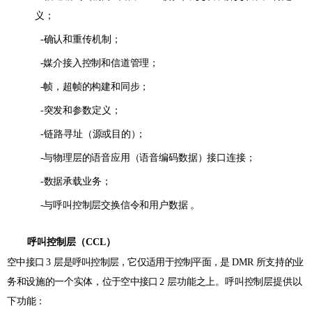
义；
-确认和重传机制；
-媒介接入控制和信道管理；
-帧，超帧的构建和同步；
-突发和参数定义；
-链路寻址
（
源或目的
）
；
-与物理层的语音应用（
语音编码数据
）接口连接；
-数据承载业务；
-与呼叫控制层交换信令和用户数据 。
呼叫控制层（
CCL
）
空中接口
3
层是呼叫控制层，它仅适用于控制平面，是
DMR
所支持的业
务和设施的一个实体，位
于空中接口
2
层功能之上。呼叫控制层提供以
下功能：