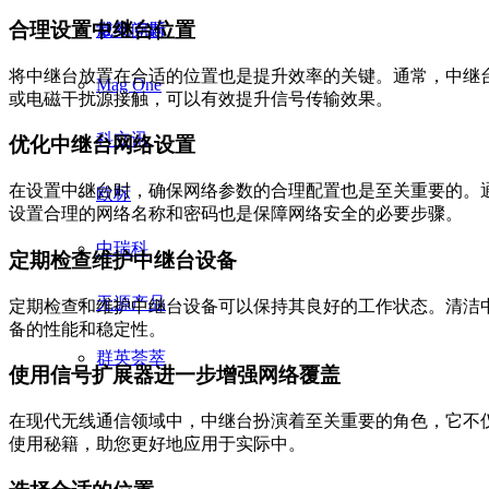
合理设置中继台位置
威泰克斯
常见问题
将中继台放置在合适的位置也是提升效率的关键。通常，中继
Mag One
或电磁干扰源接触，可以有效提升信号传输效果。
科立讯
优化中继台网络设置
在设置中继台时，确保网络参数的合理配置也是至关重要的。
欧标
设置合理的网络名称和密码也是保障网络安全的必要步骤。
中瑞科
定期检查维护中继台设备
无源产品
定期检查和维护中继台设备可以保持其良好的工作状态。清洁
备的性能和稳定性。
群英荟萃
使用信号扩展器进一步增强网络覆盖
在现代无线通信领域中，中继台扮演着至关重要的角色，它不
使用秘籍，助您更好地应用于实际中。