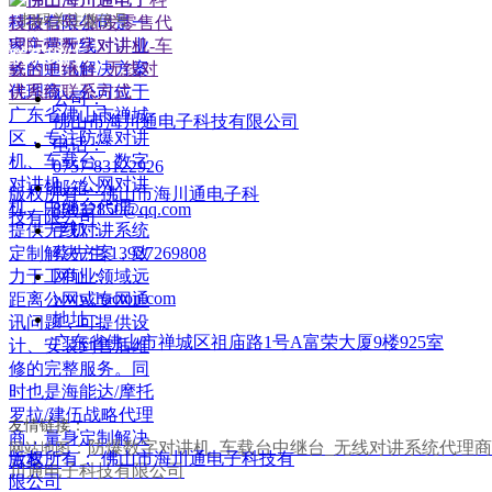
扫码关注微信号
联系我们
公司：
——
佛山市海川通电子科技有限公司
电话：
0757-83122926
邮箱：
版权所有：
佛山市海川通电子科
88932850@qq.com
技有限公司
手机：
蔡先生 13927269808
网址：
www.hacton.com
地址：
广东省佛山市禅城区祖庙路1号A富荣大厦9楼925室
友情链接：
：
防爆数字对讲机_车载台中继台_无线对讲系统代理商
网站地图
版权所有：
佛山市海川通电子科技有
川通电子科技有限公司
限公司