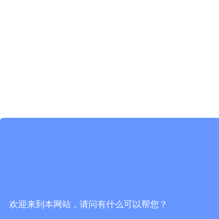
欢迎来到本网站，请问有什么可以帮您？