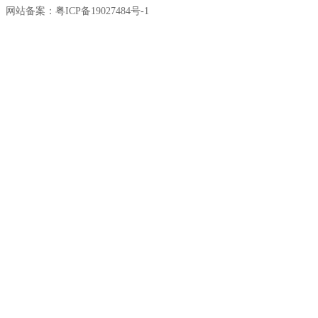
网站备案：粤ICP备19027484号-1