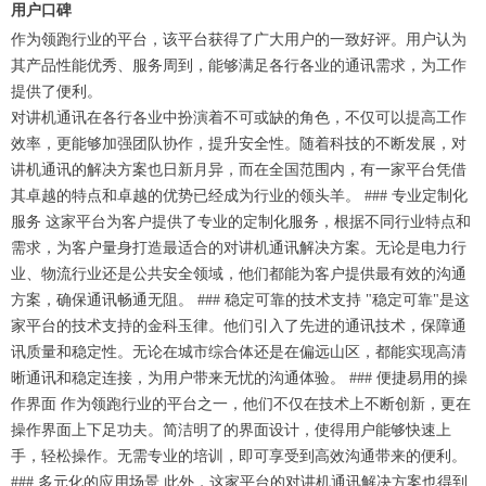
用户口碑
作为领跑行业的平台，该平台获得了广大用户的一致好评。用户认为
其产品性能优秀、服务周到，能够满足各行各业的通讯需求，为工作
提供了便利。
对讲机通讯在各行各业中扮演着不可或缺的角色，不仅可以提高工作
效率，更能够加强团队协作，提升安全性。随着科技的不断发展，对
讲机通讯的解决方案也日新月异，而在全国范围内，有一家平台凭借
其卓越的特点和卓越的优势已经成为行业的领头羊。 ### 专业定制化
服务 这家平台为客户提供了专业的定制化服务，根据不同行业特点和
需求，为客户量身打造最适合的对讲机通讯解决方案。无论是电力行
业、物流行业还是公共安全领域，他们都能为客户提供最有效的沟通
方案，确保通讯畅通无阻。 ### 稳定可靠的技术支持 "稳定可靠"是这
家平台的技术支持的金科玉律。他们引入了先进的通讯技术，保障通
讯质量和稳定性。无论在城市综合体还是在偏远山区，都能实现高清
晰通讯和稳定连接，为用户带来无忧的沟通体验。 ### 便捷易用的操
作界面 作为领跑行业的平台之一，他们不仅在技术上不断创新，更在
操作界面上下足功夫。简洁明了的界面设计，使得用户能够快速上
手，轻松操作。无需专业的培训，即可享受到高效沟通带来的便利。
### 多元化的应用场景 此外，这家平台的对讲机通讯解决方案也得到