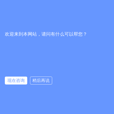
关注官方抖音号
扫码关注微信号
欢迎来到本网站，请问有什么可以帮您？
끅
0
分享到：
뀩
版权所有：
佛山市海川通电子科技有限公司
现在咨询
稍后再说
网站地图
뀥
：
防爆数字对讲机_车载台中继台_无线对讲系统代理商-佛山市海川通电
子科技有限公司
网站备案：粤ICP备19027484号-1
낃
友情链接：