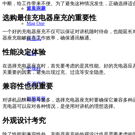
中断，给工作带来不便。为了避免这种情况发生，正确选择适
威泰克斯
常见问题
选购最佳充电器座充的重要性
Mag One
一个好的充电器座充不仅可以保证对讲机随时待命，也能延长
器座充能够提高工作效率，确保通讯畅通。
科立讯
性能决定体验
欧标
在选择充电器座充时，首先要考虑的是其性能。好的充电器应
中瑞科
关重要的因素，避免出现过充、过流等安全隐患。
无源产品
兼容性也很重要
群英荟萃
对讲机品牌和型号繁多，选择充电器座充时要确保它兼容多种
充电器可以应对各种情况，是使用对讲机的理想选择。
外观设计考究
除了性能和兼容性外，充电器座充的外观设计也是需要考虑的