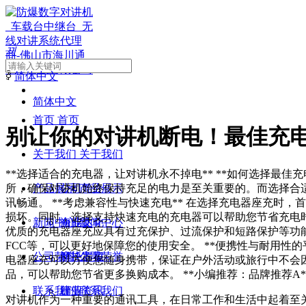
끠
ꀅ
简体中文
简体中文
首页
首页
别让你的对讲机断电！最佳充
关于我们
关于我们
**选择适合的充电器，让对讲机永不掉电** **如何选择最
所，确保对讲机始终保持充足的电力是至关重要的。而选择合
产品展示
公司简介
产品展示
讯畅通。 **考虑兼容性与快速充电** 在选择充电器座充
损坏。同时，选择支持快速充电的充电器可以帮助您节省充电时
新闻中心
企业文化
海能达
新闻中心
优质的充电器座充应具有过充保护、过流保护和短路保护等功
FCC等，可以更好地保障您的使用安全。 **便携性与耐用性
公司荣誉
摩托罗拉
解决方案
公司荣誉
电器座充可以方便您随身携带，保证在户外活动或旅行中不会
品，可以帮助您节省更多换购成本。 **小编推荐：品牌推荐A*
联系我们
建伍
行业资讯
联系我们
对讲机作为一种重要的通讯工具，在日常工作和生活中起着至