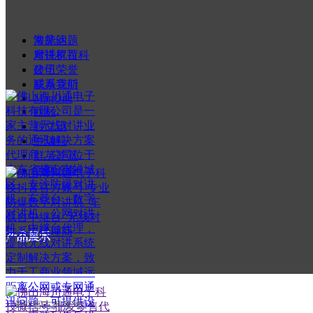
常见问题
海能达
对讲机百科
摩托罗拉
公司荣誉
建伍
联系我们
威泰克斯
MagOne
欧标
科立讯
中瑞科
群英荟萃
版权所有：
佛山市海川通电子科
组网设备
技有限公司
产品展示
——
关注官方抖音号