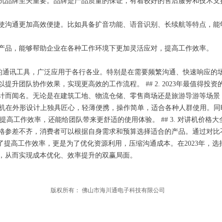
机品牌至关重要。品牌是产品质量的保证，有着较好的售后服务和技术支
使沟通更加高效便捷。比如具备扩音功能、语音识别、长续航等特点，能
产品，能够帮助企业在各种工作环境下更加灵活应对，提高工作效率。
捷高效的通讯工具，广泛应用于各行各业。特别是在需要频繁沟通、快速响应
队协作效果，实现更高效的工作流程。 ## 2. 2023年最值得投资的对讲机推
计而闻名。无论是在建筑工地、物流仓储、零售商场还是旅游导游等场景
机 Y 对讲机在外形设计上独具匠心，轻薄便携，操作简单，适合各种人群使用
提高工作效率，还能给团队带来更舒适的使用体验。 ## 3. 对讲机价格
机价格参差不齐，消费者可以根据自身需求和预算选择适合的产品。通过对
是为了提高工作效率，更是为了优化资源利用，压缩沟通成本。在2023年
，从而实现成本优化、效率提升的双赢局面。
版权所有：
佛山市海川通电子科技有限公司