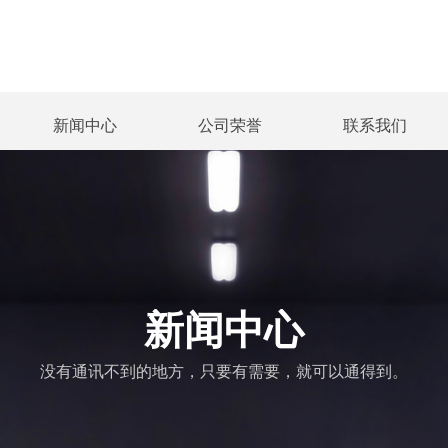
新闻中心
公司荣誉
联系我们
新闻中心
公司荣誉
联系我们
新闻中心
没有通讯不到的地方，只要有需要，就可以通得到。