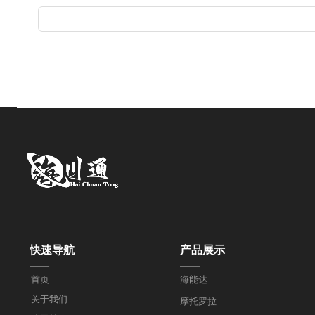
快速导航
产品展示
——
——
首页
海能达
关于我们
摩托罗拉