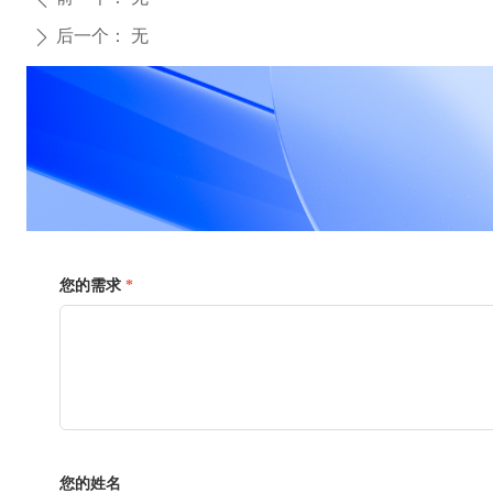
后一个：
无
ꄲ
您的需求
*
您的姓名