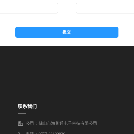
提交
联系我们
——
公司：
佛山市海川通电子科技有限公司