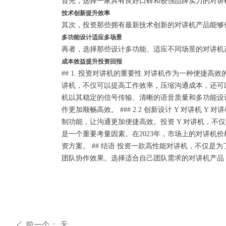
首先，选择一家具有良好口碑和较强品牌实力的对讲
技术创新提升效率
其次，投资那些拥有最新技术创新的对讲机产品能够
多功能设计适应多场景
再者，选择那些设计多功能、适应不同场景的对讲机
成本效益提升投资回报
## 1. 投资对讲机的重要性 对讲机作为一种便
讲机，不仅可以提高工作效率，压缩沟通成本，还可以提升团
机以其稳定的信号传输、清晰的语音质量和多功能设
作更加顺畅高效。 ### 2.2 创新设计 Y 对讲
制功能，让沟通更加便捷高效。投资 Y 对讲机，不仅
是一个重要考量因素。在2023年，市场上的对讲
资方案。 ## 结语 投资一款高性能对讲机，不仅
团队协作效果。选择适合自己团队需求的对讲机产品
前一个：
无
ꄴ