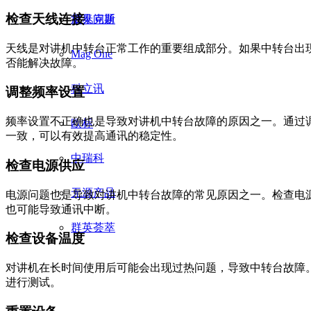
检查天线连接
威泰克斯
常见问题
天线是对讲机中转台正常工作的重要组成部分。如果中转台出
Mag One
否能解决故障。
科立讯
调整频率设置
频率设置不正确也是导致对讲机中转台故障的原因之一。通过
欧标
一致，可以有效提高通讯的稳定性。
中瑞科
检查电源供应
无源产品
电源问题也是导致对讲机中转台故障的常见原因之一。检查电
也可能导致通讯中断。
群英荟萃
检查设备温度
对讲机在长时间使用后可能会出现过热问题，导致中转台故障
进行测试。