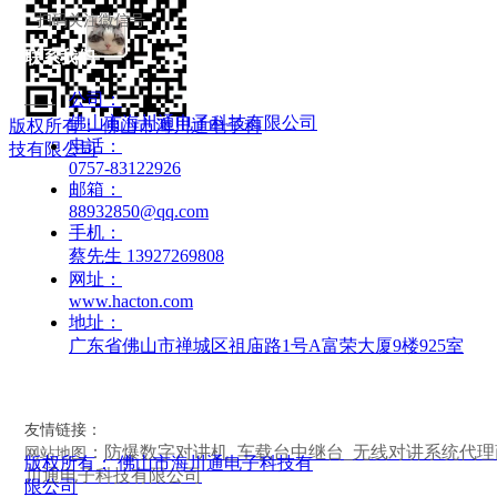
扫码关注微信号
联系我们
公司：
——
佛山市海川通电子科技有限公司
版权所有：
佛山市海川通电子科
电话：
技有限公司
0757-83122926
邮箱：
88932850@qq.com
手机：
蔡先生 13927269808
网址：
www.hacton.com
地址：
广东省佛山市禅城区祖庙路1号A富荣大厦9楼925室
友情链接：
：
防爆数字对讲机_车载台中继台_无线对讲系统代理
网站地图
版权所有：
佛山市海川通电子科技有
川通电子科技有限公司
限公司