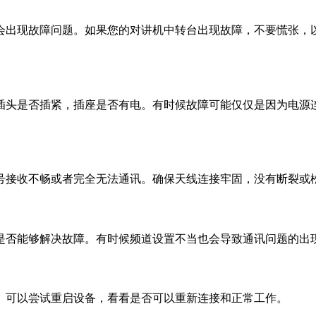
会出现故障问题。如果您的对讲机中转台出现故障，不要慌张，
插头是否插紧，插座是否有电。有时候故障可能仅仅是因为电源
号接收不畅或者完全无法通讯。确保天线连接牢固，没有断裂或
是否能够解决故障。有时候频道设置不当也会导致通讯问题的出
。可以尝试重启设备，看看是否可以重新连接和正常工作。