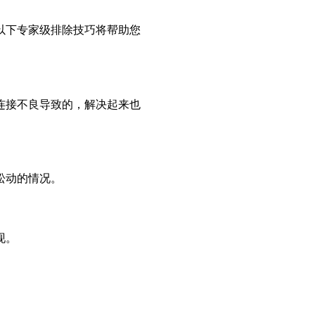
以下专家级排除技巧将帮助您
连接不良导致的，解决起来也
松动的情况。
现。