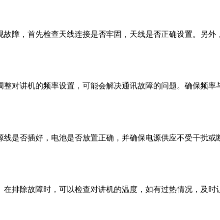
现故障，首先检查天线连接是否牢固，天线是否正确设置。另外
调整对讲机的频率设置，可能会解决通讯故障的问题。确保频率
源线是否插好，电池是否放置正确，并确保电源供应不受干扰或
。在排除故障时，可以检查对讲机的温度，如有过热情况，及时