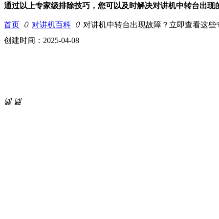
通过以上专家级排除技巧，您可以及时解决对讲机中转台出现
首页
ꄲ
对讲机百科
ꄲ
对讲机中转台出现故障？立即查看这些
创建时间：
2025-04-08
넳
넲