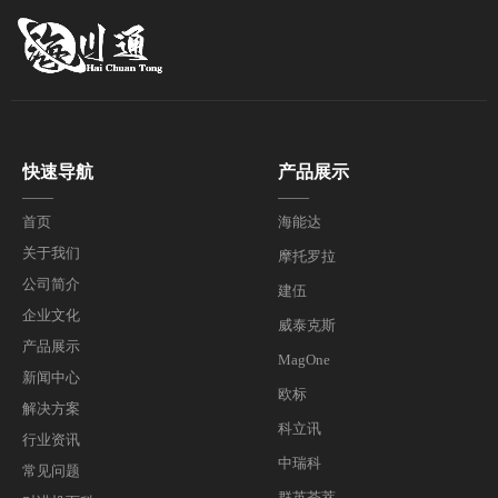
快速导航
产品展示
——
——
首页
海能达
关于我们
摩托罗拉
公司简介
建伍
企业文化
威泰克斯
产品展示
MagOne
新闻中心
欧标
解决方案
科立讯
行业资讯
中瑞科
常见问题
群英荟萃