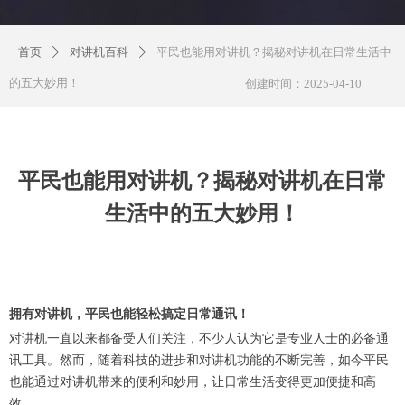
首页
对讲机百科
平民也能用对讲机？揭秘对讲机在日常生活中
ꄲ
ꄲ
的五大妙用！
创建时间：
2025-04-10
平民也能用对讲机？揭秘对讲机在日常
生活中的五大妙用！
拥有对讲机，平民也能轻松搞定日常通讯！
对讲机一直以来都备受人们关注，不少人认为它是专业人士的必备通
讯工具。然而，随着科技的进步和对讲机功能的不断完善，如今平民
也能通过对讲机带来的便利和妙用，让日常生活变得更加便捷和高
效。