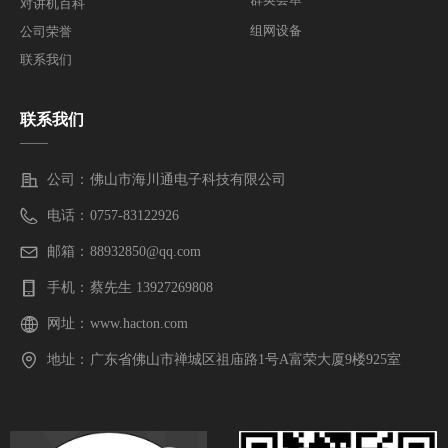
对讲机百科
组网设备
公司荣誉
联系我们
联系我们
——
公司：
佛山市海川通电子科技有限公司
电话：
0757-83122926
邮箱：
88932850@qq.com
手机：
蔡先生 13927269808
网址：
www.hacton.com
地址：
广东省佛山市禅城区祖庙路1号A富荣大厦9楼925室