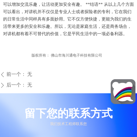
可以增加交流乐趣，让活动更加安全有趣。 **结语** 从以上几个方面
可以看出，对讲机并不仅仅是专业人士或者探险者的专利，它在我们
的日常生活中同样具有多面妙用。它不仅方便快捷，更能为我们的生
活带来更多的安全和乐趣。所以，无论是家庭生活，还是商务场合，
对讲机都有着不可替代的价值，它是平民生活中的一项必备利器。
版权所有：
佛山市海川通电子科技有限公司
前一个：
无
ꄴ
后一个：
无
ꄲ
留下您的联系方式
我们技术工程师联系您