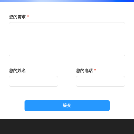
您的需求
*
您的姓名
您的电话
*
提交