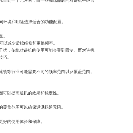
几百到一千元左右，而一些高端品牌的对讲机中继台
不同环境和用途选择适合的功能配置。
品。
品可以减少后续维修和更换频率。
干扰，传统对讲机的使用可能会受到限制。而对讲机
技巧。
建筑等行业可能需要不同的频率范围以及覆盖范围。
围可以提高通讯的效果和稳定性。
的覆盖范围可以确保通讯畅通无阻。
更好的使用体验和保障。