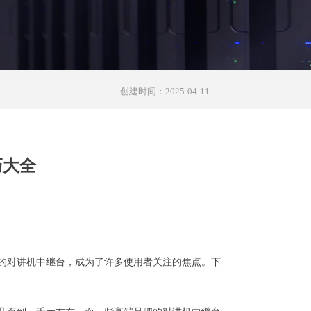
创建时间：
2025-04-11
巧大全
的对讲机中继台，成为了许多使用者关注的焦点。下