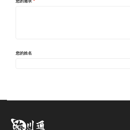
您的需求
*
您的姓名