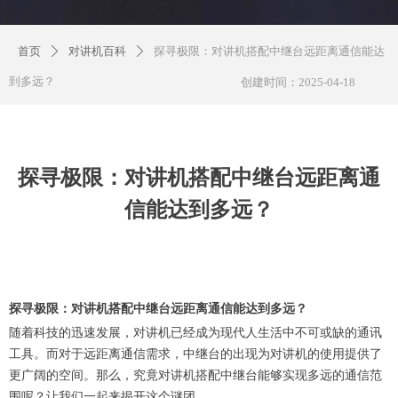
首页
对讲机百科
探寻极限：对讲机搭配中继台远距离通信能达
ꄲ
ꄲ
到多远？
创建时间：
2025-04-18
探寻极限：对讲机搭配中继台远距离通
信能达到多远？
探寻极限：对讲机搭配中继台远距离通信能达到多远？
随着科技的迅速发展，对讲机已经成为现代人生活中不可或缺的通讯
工具。而对于远距离通信需求，中继台的出现为对讲机的使用提供了
更广阔的空间。那么，究竟对讲机搭配中继台能够实现多远的通信范
围呢？让我们一起来揭开这个谜团。