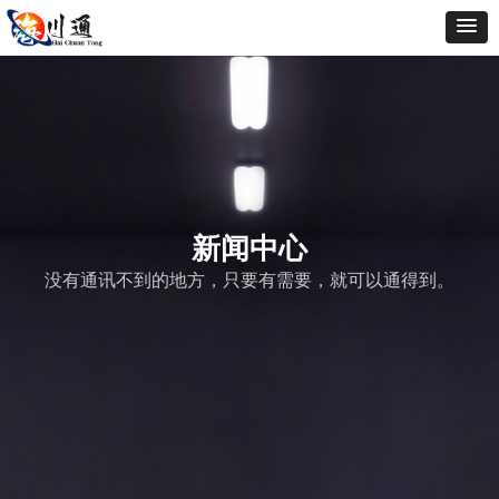
新闻中心
没有通讯不到的地方，只要有需要，就可以通得到。