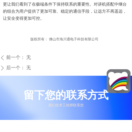
更让我们看到了在极端条件下保持联系的重要性。对讲机搭配中继台
的组合为用户提供了更加可靠、稳定的通信手段，让远方不再遥远，
让安全变得更加可控。
版权所有：
佛山市海川通电子科技有限公司
前一个：
无
ꄴ
后一个：
无
ꄲ
留下您的联系方式
我们技术工程师联系您