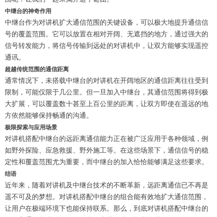
中继台的神奇作用
中继台作为对讲机扩大通信范围的关键设备，可以极大地提升通信信
号的覆盖范围。它可以放置在相对开阔、无遮挡的地方，通过强大的
信号转发能力，将信号传输到远处的对讲机中，让双方能够实现遥控
通讯。
超越传统范围的通信距离
通常情况下，未搭载中继台的对讲机在开阔地区的通信距离往往受到
限制，可能仅限于几公里。但一旦加入中继台，其通信范围将得到极
大扩展，可以覆盖数十甚至上百公里的距离，让双方即使在遥远的地
方依然能够保持畅通的沟通。
极限探索与应用场景
对讲机搭配中继台的远距离通信能力正在被广泛应用于各种领域，例
如野外探险、应急救援、野外施工等。在这些场景下，通信信号的稳
定性和覆盖范围尤为重要，而中继台的加入恰恰能够满足这些要求。
结语
近年来，随着对讲机及中继台技术的不断革新，远距离通信已不再是
遥不可及的梦想。对讲机搭配中继台的组合能有效地扩大通信范围，
让用户在极端环境下也能保持联系。那么，到底对讲机搭配中继台的