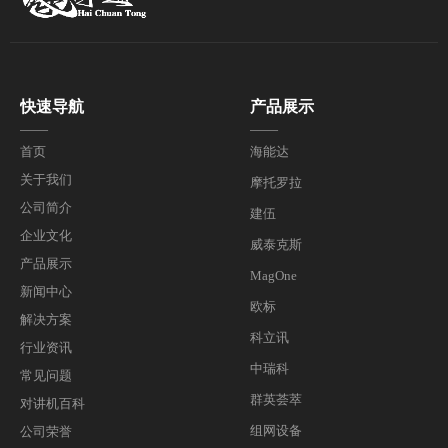
快速导航
产品展示
——
——
首页
海能达
关于我们
摩托罗拉
公司简介
建伍
企业文化
威泰克斯
产品展示
MagOne
新闻中心
欧标
解决方案
科立讯
行业资讯
中瑞科
常见问题
群英荟萃
对讲机百科
组网设备
公司荣誉