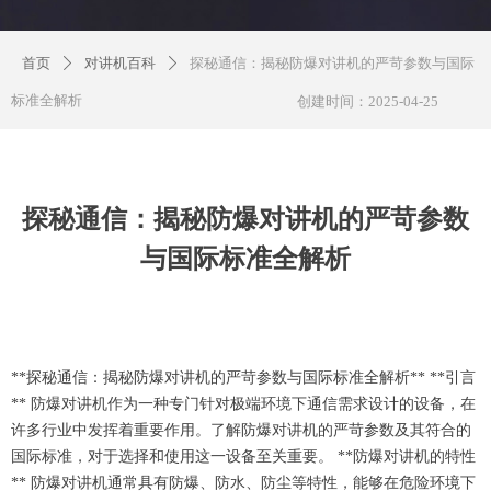
首页
对讲机百科
探秘通信：揭秘防爆对讲机的严苛参数与国际
ꄲ
ꄲ
标准全解析
创建时间：
2025-04-25
探秘通信：揭秘防爆对讲机的严苛参数
与国际标准全解析
**探秘通信：揭秘防爆对讲机的严苛参数与国际标准全解析** **引言
** 防爆对讲机作为一种专门针对极端环境下通信需求设计的设备，在
许多行业中发挥着重要作用。了解防爆对讲机的严苛参数及其符合的
国际标准，对于选择和使用这一设备至关重要。 **防爆对讲机的特性
** 防爆对讲机通常具有防爆、防水、防尘等特性，能够在危险环境下