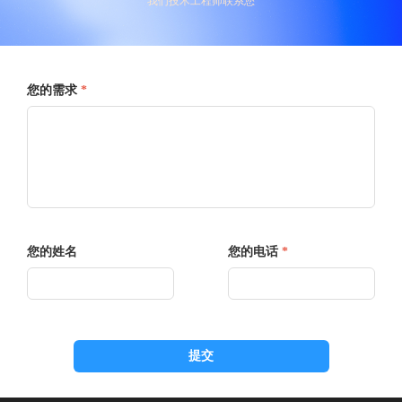
我们技术工程师联系您
您的需求
*
您的姓名
您的电话
*
提交