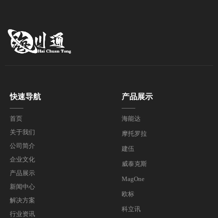
快速导航
产品展示
——
——
首页
海能达
关于我们
摩托罗拉
公司简介
建伍
企业文化
威泰克斯
产品展示
MagOne
新闻中心
欧标
解决方案
科立讯
行业资讯