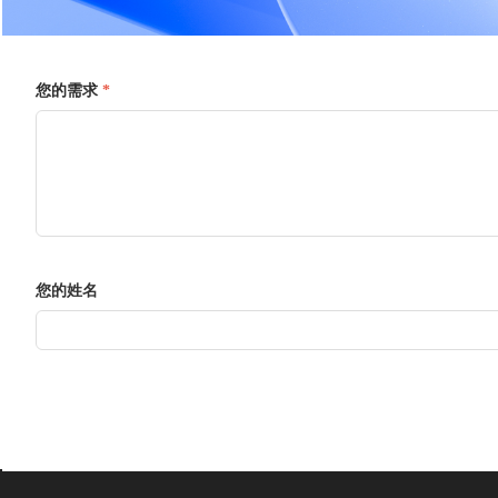
您的需求
*
您的姓名