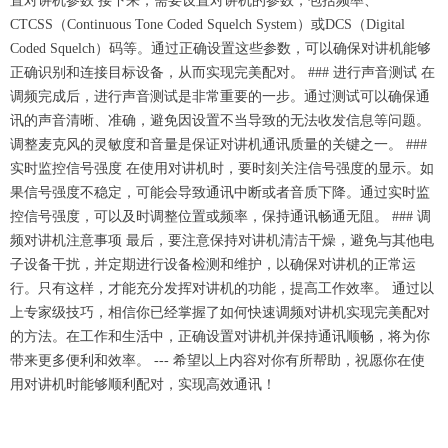
置对讲机参数 接下来，需要设置对讲机的参数，包括频率、
CTCSS（Continuous Tone Coded Squelch System）或DCS（Digital
Coded Squelch）码等。通过正确设置这些参数，可以确保对讲机能够
正确识别和连接目标设备，从而实现完美配对。 ### 进行声音测试 在
调频完成后，进行声音测试是非常重要的一步。通过测试可以确保通
讯的声音清晰、准确，避免因设置不当导致的无法收发信息等问题。
调整麦克风的灵敏度和音量是保证对讲机通讯质量的关键之一。 ###
实时监控信号强度 在使用对讲机时，要时刻关注信号强度的显示。如
果信号强度不稳定，可能会导致通讯中断或者音质下降。通过实时监
控信号强度，可以及时调整位置或频率，保持通讯畅通无阻。 ### 调
频对讲机注意事项 最后，要注意保持对讲机清洁干燥，避免与其他电
子设备干扰，并定期进行设备检测和维护，以确保对讲机的正常运
行。只有这样，才能充分发挥对讲机的功能，提高工作效率。 通过以
上专家级技巧，相信你已经掌握了如何快速调频对讲机实现完美配对
的方法。在工作和生活中，正确设置对讲机并保持通讯顺畅，将为你
带来更多便利和效率。 --- 希望以上内容对你有所帮助，祝愿你在使
用对讲机时能够顺利配对，实现高效通讯！