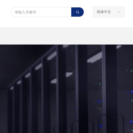
简体中文
끠
ꀅ