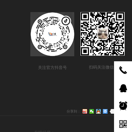
扫码关注微信号
关注官方抖音号
끅
뀩
뀥
0
分享到：
낃