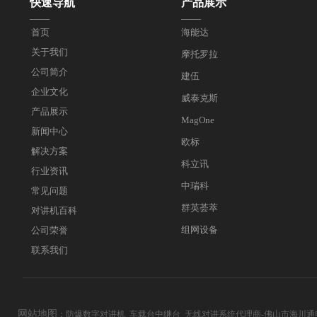
快速导航
产品展示
——
——
首页
海能达
关于我们
摩托罗拉
公司简介
建伍
企业文化
威泰克斯
产品展示
MagOne
新闻中心
欧标
解决方案
科立讯
行业资讯
中瑞科
常见问题
群英荟萃
对讲机百科
组网设备
公司荣誉
联系我们
网站地图
：
防爆数字对讲机_车载台中继台_无线对讲系统代理商-佛山市海川