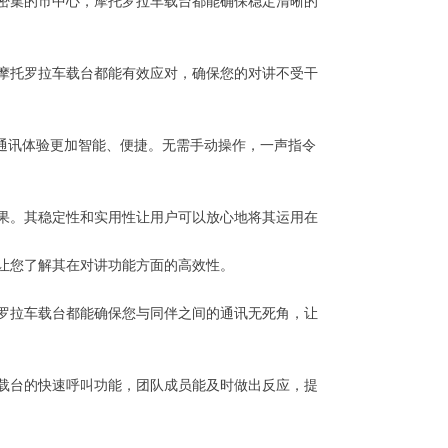
密集的市中心，摩托罗拉车载台都能确保稳定清晰的
摩托罗拉车载台都能有效应对，确保您的对讲不受干
通讯体验更加智能、便捷。无需手动操作，一声指令
果。其稳定性和实用性让用户可以放心地将其运用在
让您了解其在对讲功能方面的高效性。
罗拉车载台都能确保您与同伴之间的通讯无死角，让
载台的快速呼叫功能，团队成员能及时做出反应，提