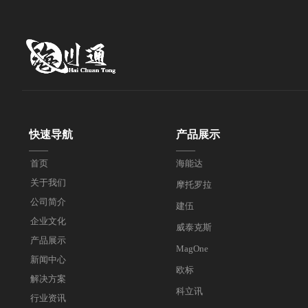
快速导航
产品展示
——
——
首页
海能达
关于我们
摩托罗拉
公司简介
建伍
企业文化
威泰克斯
产品展示
MagOne
新闻中心
欧标
解决方案
科立讯
行业资讯