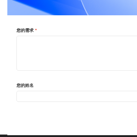
您的需求
*
您的姓名