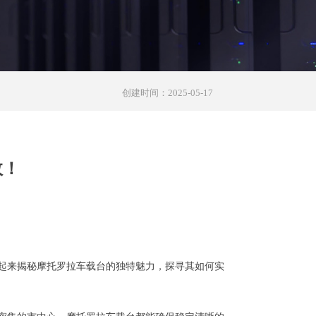
创建时间：
2025-05-17
效！
起来揭秘摩托罗拉车载台的独特魅力，探寻其如何实