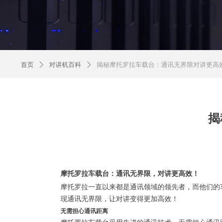
首页
对讲机百科
揭秘摩托罗拉车载台：通讯无界限对讲更高
ꄲ
ꄲ
揭
摩托罗拉车载台：通讯无界限，对讲更高效！
摩托罗拉一直以来都是通讯领域的领先者，而他们的
现通讯无界限，让对讲变得更加高效！
无需担心通讯距离