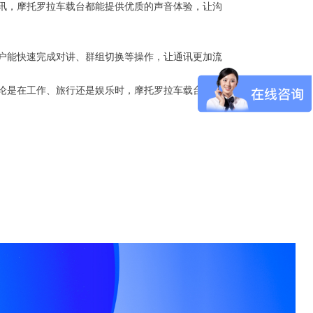
讯，摩托罗拉车载台都能提供优质的声音体验，让沟
户能快速完成对讲、群组切换等操作，让通讯更加流
论是在工作、旅行还是娱乐时，摩托罗拉车载台都是