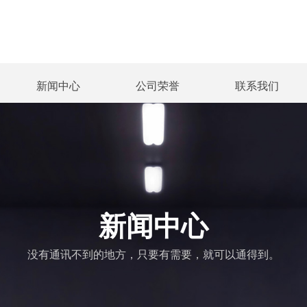
新闻中心
公司荣誉
联系我们
新闻中心
公司荣誉
联系我们
新闻中心
没有通讯不到的地方，只要有需要，就可以通得到。