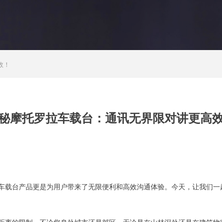
效！
秘摩托罗拉车载台：通讯无界限对讲更高
车载台产品更是为用户带来了无限便利和高效沟通体验。今天，让我们一