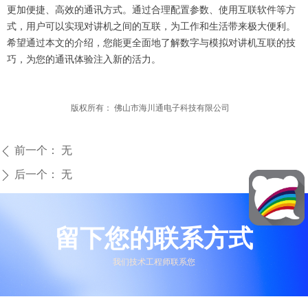
更加便捷、高效的通讯方式。通过合理配置参数、使用互联软件等方
式，用户可以实现对讲机之间的互联，为工作和生活带来极大便利。
希望通过本文的介绍，您能更全面地了解数字与模拟对讲机互联的技
巧，为您的通讯体验注入新的活力。
版权所有：
佛山市海川通电子科技有限公司
前一个：
无
ꄴ
后一个：
无
ꄲ
留下您的联系方式
我们技术工程师联系您