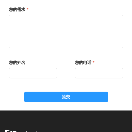
您的需求
*
您的姓名
您的电话
*
提交