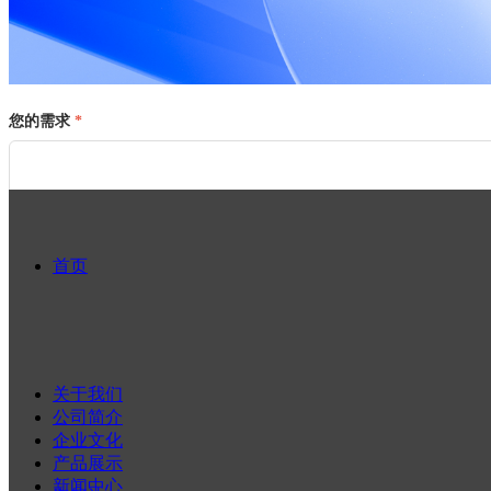
您的需求
*
首页
您的姓名
关于我们
公司简介
企业文化
产品展示
新闻中心