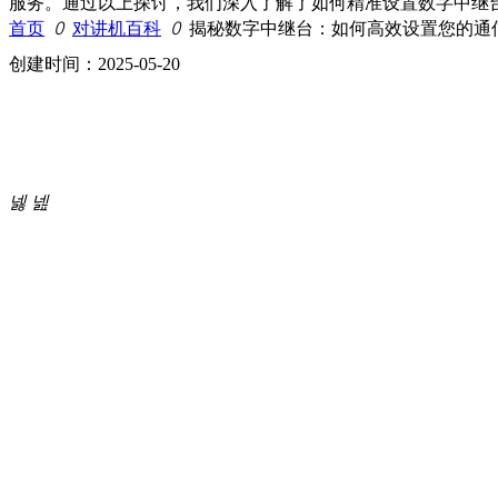
服务。通过以上探讨，我们深入了解了如何精准设置数字中继
首页
ꄲ
对讲机百科
ꄲ
揭秘数字中继台：如何高效设置您的通
创建时间：
2025-05-20
넳
넲