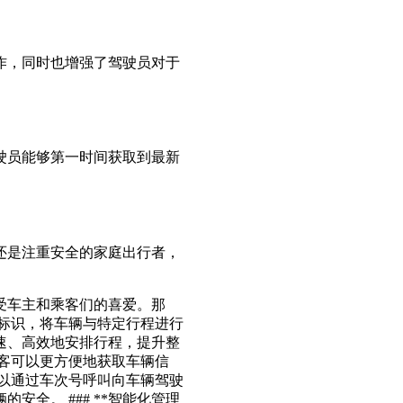
作，同时也增强了驾驶员对于
驶员能够第一时间获取到最新
还是注重安全的家庭出行者，
受车主和乘客们的喜爱。那
一标识，将车辆与特定行程进行
速、高效地安排行程，提升整
乘客可以更方便地获取车辆信
可以通过车次号呼叫向车辆驾驶
全。 ### **智能化管理