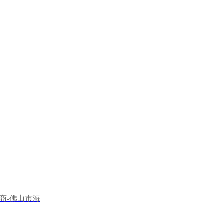
商-佛山市海