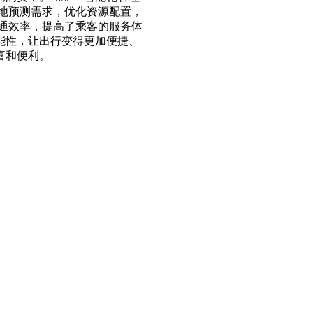
确地预测需求，优化资源配置，
交通效率，提高了乘客的服务体
能性，让出行变得更加便捷、
喜和便利。