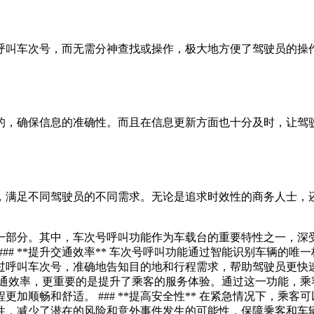
呼叫车次号，而无需分神查找或操作，极大地方便了驾驶员的操
的，确保信息的准确性。而且在信息更新方面也十分及时，让驾
，满足不同驾驶员的不同需求。无论是追求时效性的商务人士，
一部分。其中，车次号呼叫功能作为车载台的重要特性之一，深
## **提升交通效率** 车次号呼叫功能通过智能识别车辆的唯
过呼叫车次号，准确地告知目的地和行程需求，帮助驾驶员更快
提升了交通效率，更重要的是提升了乘客的服务体验。通过这一功能，
加顺畅和舒适。 ### **提高安全性** 在紧急情况下，乘客
减少了潜在的风险和意外事件发生的可能性，保障乘客和车辆的安