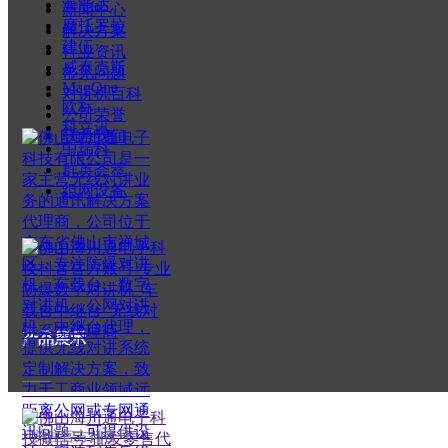
海能达
新闻中心
摩托罗拉
解决方案
建伍
行业资讯
威泰克斯
常见问题
MagOne
对讲机百科
欧标
公司荣誉
科立讯
联系我们
中瑞科
版权所有：
佛山市海川通电子科
群英荟萃
技有限公司
组网设备
产品展示
——
关注官方抖音号