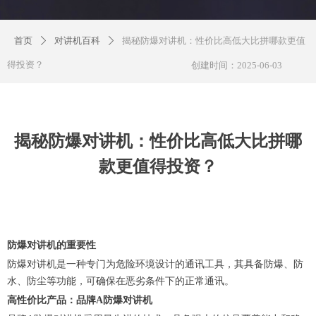
首页
对讲机百科
揭秘防爆对讲机：性价比高低大比拼哪款更值
ꄲ
ꄲ
得投资？
创建时间：
2025-06-03
揭秘防爆对讲机：性价比高低大比拼哪
款更值得投资？
防爆对讲机的重要性
防爆对讲机是一种专门为危险环境设计的通讯工具，其具备防爆、防
水、防尘等功能，可确保在恶劣条件下的正常通讯。
高性价比产品：品牌A防爆对讲机