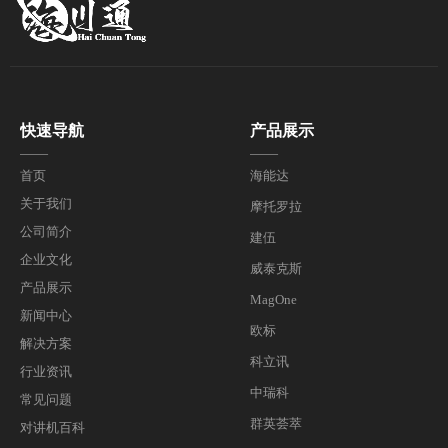
快速导航
产品展示
——
——
首页
海能达
关于我们
摩托罗拉
公司简介
建伍
企业文化
威泰克斯
产品展示
MagOne
新闻中心
欧标
解决方案
科立讯
行业资讯
中瑞科
常见问题
群英荟萃
对讲机百科