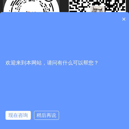
×
关注官方抖音号
扫码关注微信号
欢迎来到本网站，请问有什么可以帮您？
끅
0
分享到：
뀩
版权所有：
佛山市海川通电子科技有限公司
现在咨询
稍后再说
网站地图
뀥
：
防爆数字对讲机_车载台中继台_无线对讲系统代理商-佛山市海川通电
子科技有限公司
网站备案：粤ICP备19027484号-1