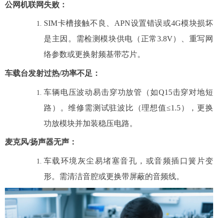
公网机联网失败
：
SIM卡槽接触不良、APN设置错误或4G模块损坏
是主因。需检测模块供电（正常3.8V）、重写网
络参数或更换射频基带芯片。
车载台发射过热/功率不足
：
车辆电压波动易击穿功放管（如Q15击穿对地短
路）。维修需测试驻波比（理想值≤1.5），更换
功放模块并加装稳压电路。
麦克风/扬声器无声
：
车载环境灰尘易堵塞音孔，或音频插口簧片变
形。需清洁音腔或更换带屏蔽的音频线。