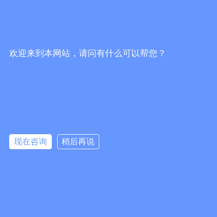
关注官方抖音号
扫码关注微信号
欢迎来到本网站，请问有什么可以帮您？
끅
0
分享到：
뀩
版权所有：
佛山市海川通电子科技有限公司
现在咨询
稍后再说
网站地图
뀥
：
防爆数字对讲机_车载台中继台_无线对讲系统代理商-佛山市海川通电
子科技有限公司
网站备案：粤ICP备19027484号-1
낃
友情链接：
녕
粤ICP备19027484号-1
版权所有© 佛山市海川通电子科技有限公司