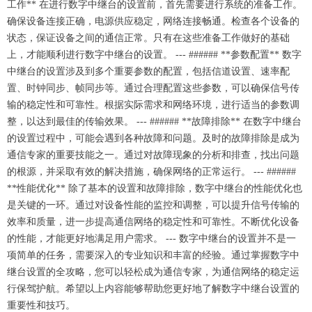
工作** 在进行数字中继台的设置前，首先需要进行系统的准备工作。
确保设备连接正确，电源供应稳定，网络连接畅通。检查各个设备的
状态，保证设备之间的通信正常。只有在这些准备工作做好的基础
上，才能顺利进行数字中继台的设置。 --- ###### **参数配置** 数字
中继台的设置涉及到多个重要参数的配置，包括信道设置、速率配
置、时钟同步、帧同步等。通过合理配置这些参数，可以确保信号传
输的稳定性和可靠性。根据实际需求和网络环境，进行适当的参数调
整，以达到最佳的传输效果。 --- ###### **故障排除** 在数字中继台
的设置过程中，可能会遇到各种故障和问题。及时的故障排除是成为
通信专家的重要技能之一。通过对故障现象的分析和排查，找出问题
的根源，并采取有效的解决措施，确保网络的正常运行。 --- ######
**性能优化** 除了基本的设置和故障排除，数字中继台的性能优化也
是关键的一环。通过对设备性能的监控和调整，可以提升信号传输的
效率和质量，进一步提高通信网络的稳定性和可靠性。不断优化设备
的性能，才能更好地满足用户需求。 --- 数字中继台的设置并不是一
项简单的任务，需要深入的专业知识和丰富的经验。通过掌握数字中
继台设置的全攻略，您可以轻松成为通信专家，为通信网络的稳定运
行保驾护航。希望以上内容能够帮助您更好地了解数字中继台设置的
重要性和技巧。