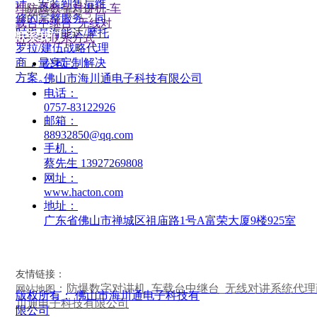
扫码关注微信号
联系我们
公司：
——
佛山市海川通电子科技有限公司
电话：
0757-83122926
邮箱：
88932850@qq.com
手机：
蔡先生 13927269808
网址：
www.hacton.com
地址：
广东省佛山市禅城区祖庙路1号A富荣大厦9楼925室
友情链接：
：
防爆数字对讲机_车载台中继台_无线对讲系统代理
网站地图
版权所有：
佛山市海川通电子科技有
川通电子科技有限公司
限公司