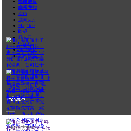
公司荣誉
海能达
联系我们
摩托罗拉
建伍
威泰克斯
MagOne
欧标
科立讯
中瑞科
群英荟萃
组网设备
产品展示
——
关注官方抖音号