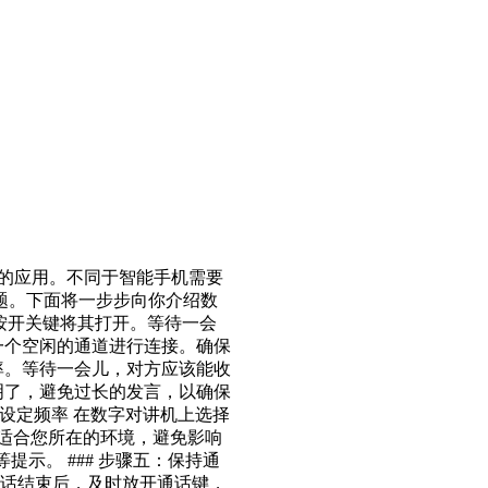
泛的应用。不同于智能手机需要
题。下面将一步步向你介绍数
长按开关键将其打开。等待一会
择一个空闲的通道进行连接。确保
频率。等待一会儿，对方应该能收
洁明了，避免过长的发言，以确保
二：设定频率 在数字对讲机上选择
其适合您所在的环境，避免影响
提示。 ### 步骤五：保持通
通话结束后，及时放开通话键，