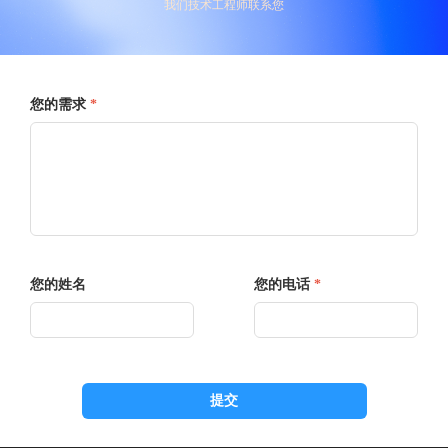
我们技术工程师联系您
您的需求
*
您的姓名
您的电话
*
提交