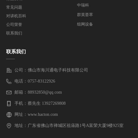
中瑞科
常见问题
群英荟萃
对讲机百科
组网设备
公司荣誉
联系我们
联系我们
——
公司：
佛山市海川通电子科技有限公司
电话：
0757-83122926
邮箱：
88932850@qq.com
手机：
蔡先生 13927269808
网址：
www.hacton.com
地址：
广东省佛山市禅城区祖庙路1号A富荣大厦9楼925室