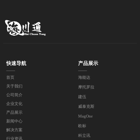
快速导航
产品展示
——
——
首页
海能达
关于我们
摩托罗拉
公司简介
建伍
企业文化
威泰克斯
产品展示
MagOne
新闻中心
欧标
解决方案
科立讯
行业资讯