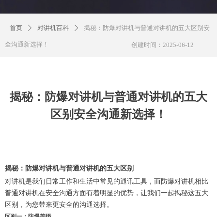
首页
对讲机百科
揭秘：防爆对讲机与普通对讲机的五大区别安
ꄲ
ꄲ
全沟通新选择！
创建时间：
2025-06-12
揭秘：防爆对讲机与普通对讲机的五大
区别安全沟通新选择！
揭秘：防爆对讲机与普通对讲机的五大区别
对讲机是我们日常工作和生活中常见的通讯工具，而防爆对讲机相比
普通对讲机在安全沟通方面有着明显的优势，让我们一起揭秘这五大
区别，为您带来更安全的沟通选择。
区别一：防爆等级