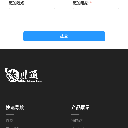
您的姓名
您的电话
*
提交
快速导航
产品展示
——
——
首页
海能达