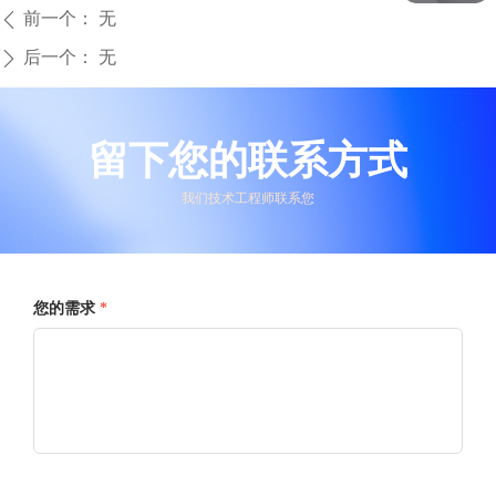
前一个：
无
ꄴ
后一个：
无
ꄲ
留下您的联系方式
我们技术工程师联系您
您的需求
*