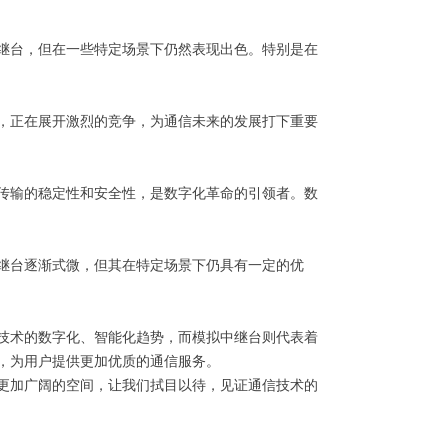
继台，但在一些特定场景下仍然表现出色。特别是在
，正在展开激烈的竞争，为通信未来的发展打下重要
传输的稳定性和安全性，是数字化革命的引领者。数
继台逐渐式微，但其在特定场景下仍具有一定的优
技术的数字化、智能化趋势，而模拟中继台则代表着
，为用户提供更加优质的通信服务。
更加广阔的空间，让我们拭目以待，见证通信技术的