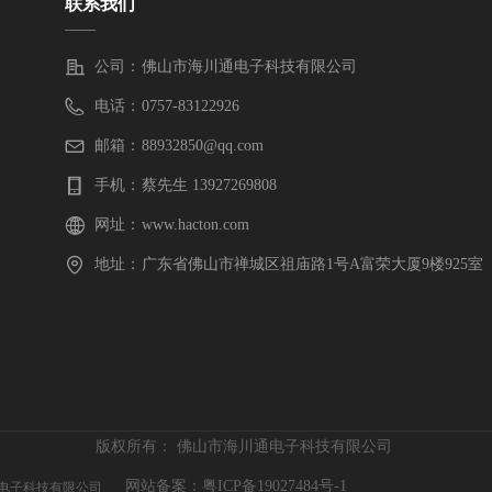
联系我们
——
公司：
佛山市海川通电子科技有限公司
电话：
0757-83122926
邮箱：
88932850@qq.com
手机：
蔡先生 13927269808
网址：
www.hacton.com
地址：
广东省佛山市禅城区祖庙路1号A富荣大厦9楼925室
版权所有：
佛山市海川通电子科技有限公司
网站备案：粤ICP备19027484号-1
通电子科技有限公司