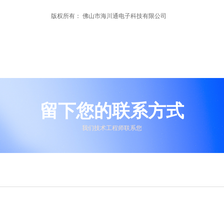
版权所有：
佛山市海川通电子科技有限公司
留下您的联系方式
我们技术工程师联系您