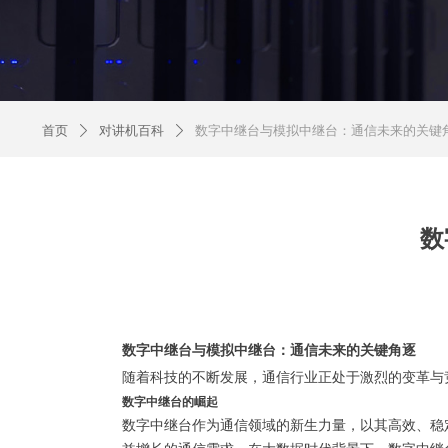
首页
对讲机百科
数字中继台与模拟中继台：通信未来的关键
ꄲ
ꄲ
数
数字中继台与模拟中继台：通信未来的关键角逐
随着科技的不断发展，通信行业正处于激烈的变革与
数字中继台的崛起
数字中继台作为通信领域的新生力量，以其高效、稳