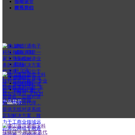
公司荣誉
海能达
联系我们
摩托罗拉
您的姓名
建伍
威泰克斯
MagOne
欧标
科立讯
中瑞科
群英荟萃
组网设备
版权所有：
佛山市海川通电子科
产品展示
技有限公司
——
关注官方抖音号