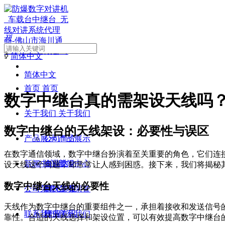
끠
ꀅ
简体中文
简体中文
首页
首页
数字中继台真的需架设天线吗
关于我们
关于我们
数字中继台的天线架设：必要性与误区
产品展示
公司简介
产品展示
在数字通信领域，数字中继台扮演着至关重要的角色，它们连
新闻中心
企业文化
海能达
新闻中心
设天线这个问题，却常常让人感到困惑。接下来，我们将揭秘
数字中继台天线的必要性
公司荣誉
摩托罗拉
解决方案
公司荣誉
天线作为数字中继台的重要组件之一，承担着接收和发送信号
联系我们
建伍
行业资讯
联系我们
靠性。合适的天线选择和架设位置，可以有效提高数字中继台