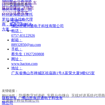
扫码关注微信号
联系我们
公司：
——
佛山市海川通电子科技有限公司
电话：
0757-83122926
邮箱：
88932850@qq.com
手机：
蔡先生 13927269808
网址：
www.hacton.com
地址：
广东省佛山市禅城区祖庙路1号A富荣大厦9楼925室
友情链接：
：
防爆数字对讲机_车载台中继台_无线对讲系统代理商
网站地图
版权所有：
佛山市海川通电子科技有
川通电子科技有限公司
限公司