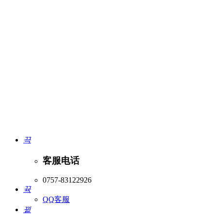
끅
客服电话
0757-83122926
뀩
QQ客服
뀥