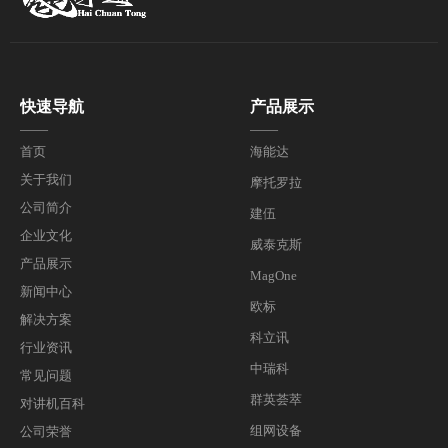
快速导航
产品展示
——
——
首页
海能达
关于我们
摩托罗拉
公司简介
建伍
企业文化
威泰克斯
产品展示
MagOne
新闻中心
欧标
解决方案
科立讯
行业资讯
中瑞科
常见问题
群英荟萃
对讲机百科
组网设备
公司荣誉