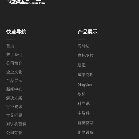
快速导航
产品展示
——
——
首页
海能达
关于我们
摩托罗拉
公司简介
建伍
企业文化
威泰克斯
产品展示
MagOne
新闻中心
欧标
解决方案
科立讯
行业资讯
中瑞科
常见问题
群英荟萃
对讲机百科
组网设备
公司荣誉