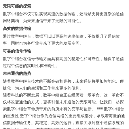
无限可能的探索
数字中继台不仅可以实现高速的数据传输，还能够支持更复杂的通信
网络架构，为未来通信带来了无限的可能性。
高效的数据传输
通过数字中继台，数据可以以更高的速率传输，不仅提升了通信效
率，同时也为各行业带来了更大的发展空间。
可靠的信号传输
数字中继台在信号传输方面具有高度的稳定性和可靠性，确保了通信
过程中信息的实时性和准确性。
未来通信的趋势
随着数字中继台技术的不断突破和完善，未来通信将更加智能化、便
捷化，为人们的生活和工作带来更多的便利。
随着科技的不断发展，数字中继台正在经历着一场革命。这一革命不
仅将改变通信的方式，更将引领未来通信的无限可能。让我们一起探
索数字中继台革命所带来的前所未有的变革与创新。 ### 数字中继台
的重要性 数字中继台作为通信网络的重要组成部分，承载着海量的通
信数据传输任务。其稳定、高效的运行，直接关系到整个通信系统的