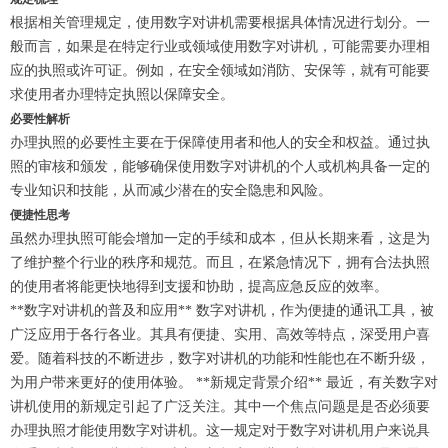
根据相关管理规定，使用数字对讲机需要根据具体情况进行划分。一
般而言，如果是在特定行业或领域使用数字对讲机，可能需要办理相
应的执照或许可证。例如，在安全领域如消防、安保等，就有可能要
求使用者办理特定执照以保障安全。
必要性解析
办理执照的必要性主要在于保障使用者和他人的安全和权益。通过执
照的审核和颁发，能够确保使用数字对讲机的个人或机构具备一定的
专业知识和技能，从而减少潜在的安全隐患和风险。
便捷性思考
虽然办理执照可能会增加一定的手续和成本，但从长期来看，这是为
了维护整个行业的秩序和规范。而且，在紧急情况下，拥有合法执照
的使用者将能更快地得到支援和协助，提高应急反应的效率。
**数字对讲机的普及和应用** 数字对讲机，作为便捷的通讯工具，被
广泛应用于各行各业。其具有便捷、实用、高效等特点，深受用户喜
爱。随着科技的不断进步，数字对讲机的功能和性能也在不断升级，
为用户带来更好的使用体验。 **新规定背景介绍** 最近，有关数字对
讲机使用的新规定引起了广泛关注。其中一个焦点问题是是否必须要
办理执照才能使用数字对讲机。这一规定对于数字对讲机用户来说具