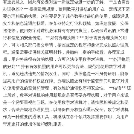
有重要意义，因此有必要对这一新规定做进一步的了解。 **是否需要
办理执照？** 根据最新规定，使用数字对讲机的用户在一定情况下需
要办理相应的执照。这主要是为了规范数字对讲机的使用，保障通讯
安全和信息流通的畅通。在某些特定行业和领域，如应急救援、安保
巡逻等，使用数字对讲机必须持有有效的执照，以确保通讯的正常进
行和信息的安全传递。 **如何办理执照？** 对于需要办理执照的用
户，可向相关部门提交申请，按照规定的程序和要求完成执照办理流
程。通常需要提供相关证明材料，并缴纳一定的手续费。办理完成
后，用户将获得有效的执照，方可合法使用数字对讲机。 **办理执照
的好处** 持有有效执照的用户可以更加合法、规范地使用数字对讲
机，避免违法违规的情况发生。同时，执照也是一种身份证明，能够
提高用户的信誉和权益保障。办理执照还有利于监管部门对数字对讲
机使用情况的监督和管理，有效维护通讯秩序和安全性。 **结语** 综
上所述，数字对讲机的使用新规定是否需要办理执照，对于用户来说
是一个需要重视的问题。在使用数字对讲机时，请按照相关规定和要
求，合法合规地办理执照，以确保自身权益和通讯安全。数字对讲机
作为一种重要的通讯工具，将继续在各个领域发挥重要作用，为用户
带来更好的使用体验和便利服务。