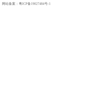
网站备案：粤ICP备19027484号-1