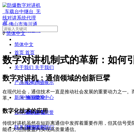
끠
ꀅ
简体中文
简体中文
首页
首页
数字对讲机制式的革新：如何
关于我们
关于我们
数字对讲机：通信领域的创新巨擘
产品展示
公司简介
产品展示
在现代社会，通信技术一直是推动社会发展的重要动力之一。
新闻中心
企业文化
海能达
新闻中心
革。
数字化技术的应用
公司荣誉
摩托罗拉
解决方案
公司荣誉
传统对讲机虽然在短距离通信中发挥着重要作用，但其信号受
联系我们
建伍
行业资讯
联系我们
能在大范围覆盖内实现高质量通信。