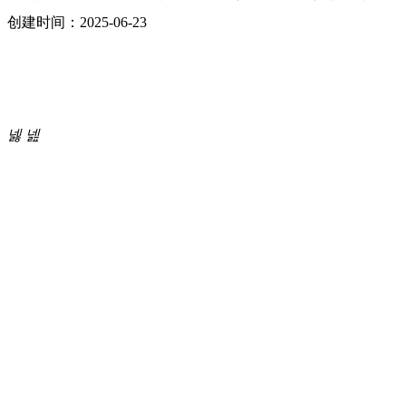
创建时间：
2025-06-23
넳
넲