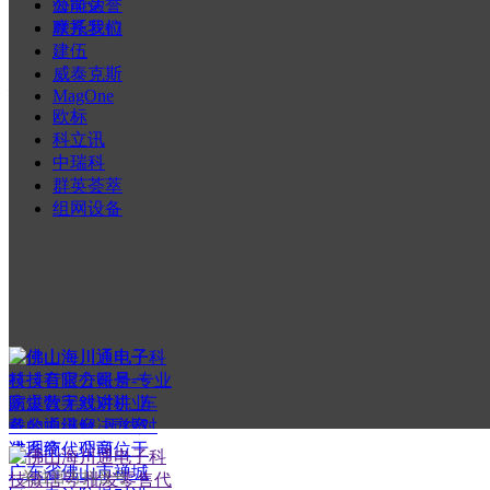
公司荣誉
海能达
联系我们
摩托罗拉
建伍
威泰克斯
您的需求
*
MagOne
欧标
科立讯
中瑞科
群英荟萃
组网设备
您的姓名
关注官方抖音号