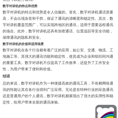
数字对讲机的特点和优势
数字对讲机的特点和优势是令人信服的。首先，数字对讲机通话质量
高，不会出现杂音和干扰，保证了通讯的清晰度和稳定性。其次，数
字对讲机覆盖范围广，可以实现跨地区的通讯，适用于需要远程通讯
的场合。此外，数字对讲机还具有加密通话、位置追踪等安全功能，
保障通讯的隐私和安全。
数字对讲机的价值和适用场景
数字对讲机在各个行业都有着广泛的应用，如公安、交通、物流、工
地施工等。其强大的通讯功能和稳定性，使其成为企业和组织间沟通
的重要工具。数字对讲机不仅提高了工作效率，还提升了工作安全
性，为用户带来了便利和价值。
结语
总的来说，数字对讲机作为一种便捷高效的通讯工具，不依赖网络通
讯的性能让其在各行业得到广泛应用。无论是在特种行业的应急通讯
还是普通用户的个人通讯，数字对讲机都展现出了强大的实用性和稳
定性，给用户带来全新的通讯体验。