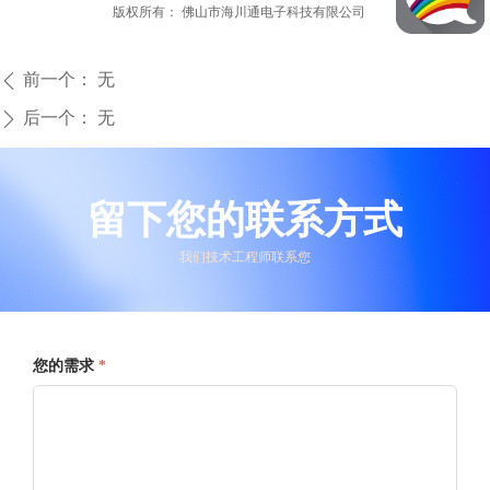
版权所有：
佛山市海川通电子科技有限公司
前一个：
无
ꄴ
后一个：
无
ꄲ
留下您的联系方式
我们技术工程师联系您
您的需求
*