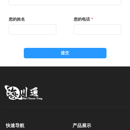
您的姓名
您的电话
*
提交
快速导航
产品展示