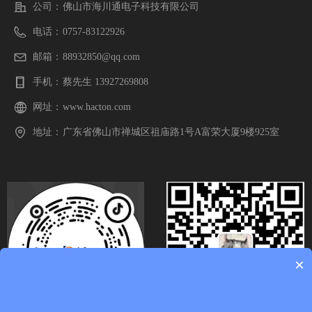
公司：
佛山市海川通电子科技有限公司
电话：
0757-83122926
邮箱：
88932850@qq.com
手机：
蔡先生 13927269808
网址：
www.hacton.com
地址：
广东省佛山市禅城区祖庙路1号A富荣大厦9楼925室
×