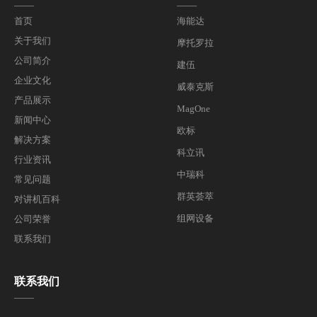
——
——
首页
海能达
关于我们
摩托罗拉
公司简介
建伍
企业文化
威泰克斯
产品展示
MagOne
新闻中心
欧标
解决方案
科立讯
行业资讯
中瑞科
常见问题
群英荟萃
对讲机百科
组网设备
公司荣誉
联系我们
联系我们
——