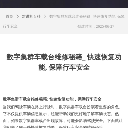
首页
对讲机百科
数字集群车载台维修秘籍_ 快速恢复功能, 保障
ꄲ
ꄲ
行车安全
创建时间：
2025-06-27
数字集群车载台维修秘籍_ 快速恢复功
能, 保障行车安全
数字集群车载台维修秘籍: 快速恢复功能，保障行车安全
当我们驾驶车辆在路上行驶时，数字集群车载台扮演着重要的角色。
它不仅提供车辆信息显示，还能帮助我们更好地了解车辆状态。然
而，如果数字集群车载台出现故障，可能会影响驾驶安全。下面就让
我们来了解一些快速恢复功能，保障行车安全的维修秘籍。