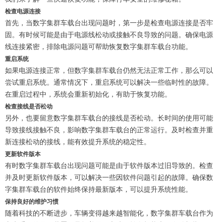
检查电源连接
首先，当数字集群车载台出现问题时，第一步是检查电源连接是否牢
固。有时候可能是由于电源线松动或接触不良导致的问题。确保电源
线连接紧密，排除电源问题可帮助恢复数字集群车载台功能。
重启系统
如果电源连接正常，但数字集群车载台仍然无法正常工作，那么可以
尝试重启系统。通常情况下，重启系统可以解决一些临时性的故障。
在重启过程中，系统会重新初始化，有助于恢复功能。
检查接线是否松动
另外，也要留意数字集群车载台的接线是否松动。长时间的使用可能
导致接线接触不良，影响数字集群车载台的正常运行。及时检查并重
新连接松动的接线，能有效提升系统的稳定性。
更新软件版本
有时数字集群车载台出现问题可能是由于软件版本过旧导致的。检查
并及时更新软件版本，可以解决一些因软件问题引起的故障。确保数
字集群车载台的软件始终保持最新版本，可以提升系统性能。
保持良好的维护习惯
随着科技的不断进步，车辆变得越来越智能化，数字集群车载台作为