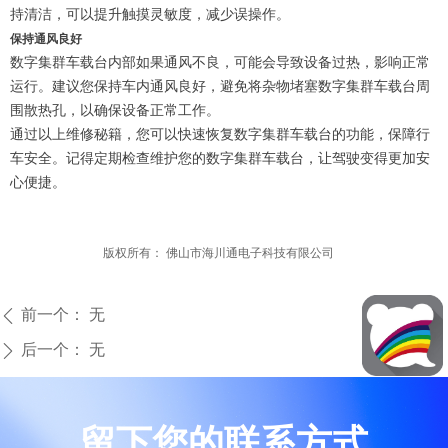
持清洁，可以提升触摸灵敏度，减少误操作。
保持通风良好
数字集群车载台内部如果通风不良，可能会导致设备过热，影响正常
运行。建议您保持车内通风良好，避免将杂物堵塞数字集群车载台周
围散热孔，以确保设备正常工作。
通过以上维修秘籍，您可以快速恢复数字集群车载台的功能，保障行
车安全。记得定期检查维护您的数字集群车载台，让驾驶变得更加安
心便捷。
版权所有：
佛山市海川通电子科技有限公司
前一个：
无
ꄴ
后一个：
无
ꄲ
留下您的联系方式