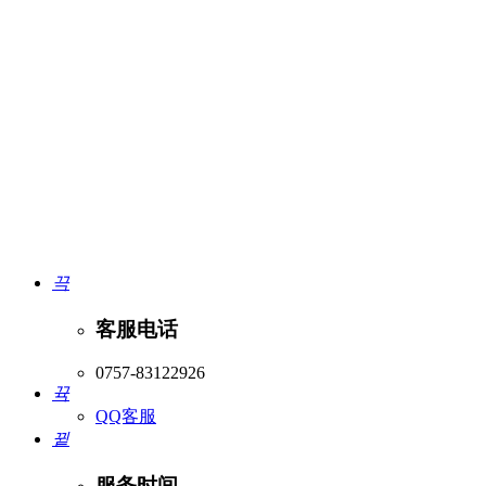
끅
客服电话
0757-83122926
뀩
QQ客服
뀥
服务时间