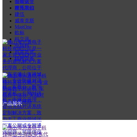
公司荣誉
海能达
联系我们
摩托罗拉
建伍
威泰克斯
MagOne
欧标
科立讯
中瑞科
群英荟萃
组网设备
产品展示
——
关注官方抖音号