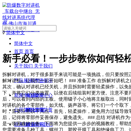
끠
ꀅ
简体中文
简体中文
首页
首页
新手必看！一步步教你如何轻
关于我们
关于我们
拆解对讲机，对于很多新手来说可能是一项挑战，但只要按照
解对讲机。让我们一起开始吧！ ### 准备工作 在拆解对讲
产品展示
公司简介
产品展示
其次，确认对讲机已经关机，并且拆卸时需要轻柔操作，以免损坏
下，并将它们分类放置，以便在后续组装时更方便。注意不要用力
新闻中心
企业文化
海能达
新闻中心
后，可以看到内部的主板。使用镊子小心地将主板取出，同时留意
对讲机的各个零部件，如天线、扬声器等。将它们一个个取下，并
公司荣誉
摩托罗拉
解决方案
公司荣誉
时，需要注意以下几点：首先，轻柔操作，避免用力过猛导致
后，记得将零部件妥善保存，避免遗失。 ### 总结 对讲机
是一项困难的任务。下面将为您提供一步步的视频教程，帮助您轻
联系我们
建伍
行业资讯
联系我们
您需要准备几种工具：螺丝刀、塑胶开膜工具和绝缘电工刀。这些