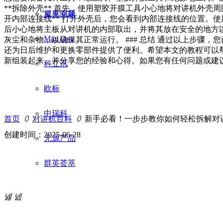
**拆除外壳** 首先，使用塑胶开膜工具小心地将对讲机外壳周
威泰克斯
常见问题
开内部连接线** 打开外壳后，您会看到内部连接线的位置。使用
后小心地将主板从对讲机的内部取出，并将其放在安全的地方以防
Mag One
灰尘和杂物，以确保其正常运行。 ### 总结 通过以上步骤
还为日后维护和更换零部件提供了便利。希望本文的教程可以帮助
新组装起来，并分享您的经验和心得。如果您有任何问题或建议
科立讯
欧标
中瑞科
首页
ꄲ
对讲机百科
ꄲ
新手必看！一步步教你如何轻松拆解对
创建时间：
2025-06-28
无源产品
群英荟萃
넳
넲