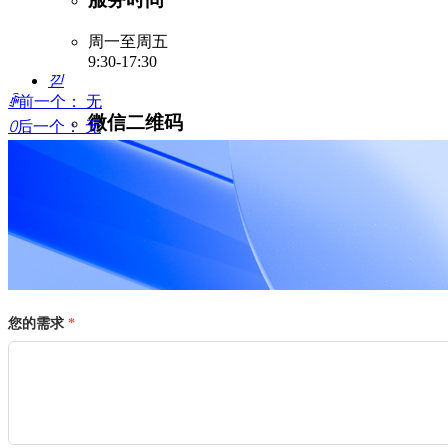
周一至周五
9:30-17:30
낃
ꄴ
前一个：
无
微信二维码
ꄲ
后一个：
无
녕
您的需求
*