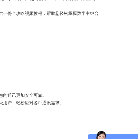
供一份全攻略视频教程，帮助您轻松掌握数字中继台
您的通讯更加安全可靠。
级用户，轻松应对各种通讯需求。