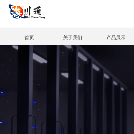
首页
关于我们
产品展示
首页
关于我们
产品展示