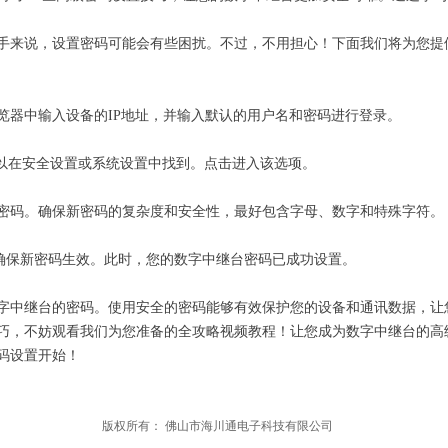
手来说，设置密码可能会有些困扰。不过，不用担心！下面我们将为您提
览器中输入设备的IP地址，并输入默认的用户名和密码进行登录。
可以在安全设置或系统设置中找到。点击进入该选项。
密码。确保新密码的复杂度和安全性，最好包含字母、数字和特殊字符。
以确保新密码生效。此时，您的数字中继台密码已成功设置。
字中继台的密码。使用安全的密码能够有效保护您的设备和通讯数据，让
巧，不妨观看我们为您准备的全攻略视频教程！让您成为数字中继台的高
码设置开始！
版权所有：
佛山市海川通电子科技有限公司