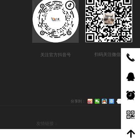
扫码关注微信号
关注官方抖音号
끅
뀩
뀥
0
分享到：
낃
友情链接：
녕