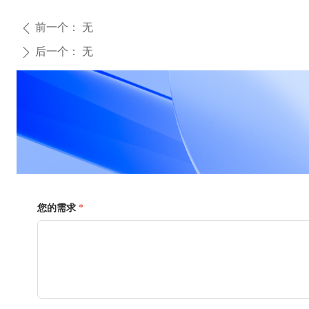
前一个：
无
ꄴ
后一个：
无
ꄲ
您的需求
*