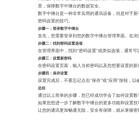
景，保障数字中继台的数据安全。
数字中继台是一种非常实用的通讯设备，但是对于新
密码设置的技巧。
步骤一：登录数字中继台
首先，您需要登录到您的数字中继台管理界面。在浏
步骤二：找到密码设置选项
在管理界面中，找到“密码设置”或类似选项，通常
步骤三：设置新密码
在密码设置页面，输入当前密码以及您想要设置的新
步骤四：保存设置
设置完成后，不要忘记点击“保存”或“应用”按钮，
总结
通过以上简单的步骤，您已经成功学会了如何设置数
如果您想进一步了解数字中继台的更多功能和设置技
让您的通讯更加畅通无阻，安全有保障，就从掌握密