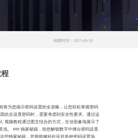
创建时间：
2025-06-30
教程
教程将为您揭示密码设置的全攻略，让您轻松掌握密码
衡，因此在设置密码时，需要考虑到安全性要求。通过这
达人 视频教程通过图文结合的方式，生动形象地展示了
。 ### 独家秘籍，助您解锁数字中继台密码设置
习这些独家秘籍，您将能够轻松应对各种密码设置场