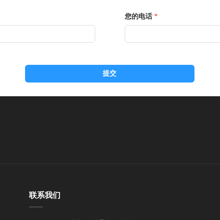
您的电话
*
提交
联系我们
——