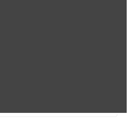
产
品
提
展
交
示
关