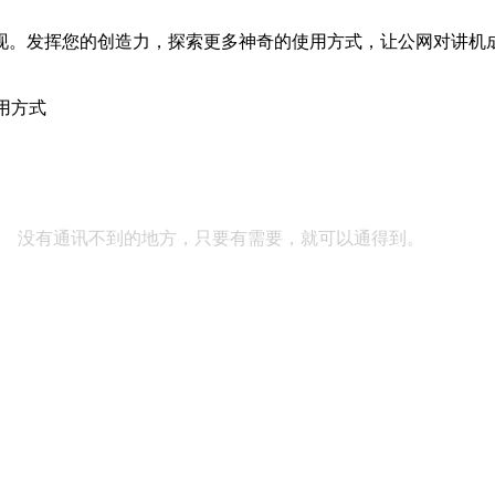
现。发挥您的创造力，探索更多神奇的使用方式，让公网对讲机
用方式
新闻中心
没有通讯不到的地方，只要有需要，就可以通得到。