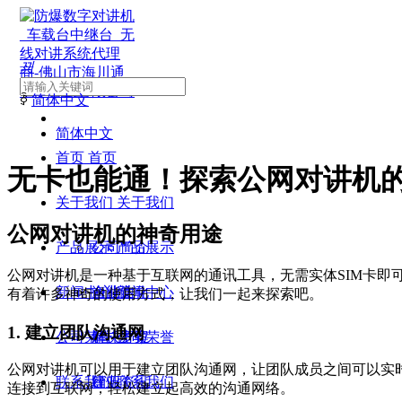
끠
ꀅ
简体中文
简体中文
首页
首页
无卡也能通！探索公网对讲机
关于我们
关于我们
公网对讲机的神奇用途
产品展示
公司简介
产品展示
公网对讲机是一种基于互联网的通讯工具，无需实体SIM卡即
新闻中心
企业文化
海能达
新闻中心
有着许多神奇的使用方式，让我们一起来探索吧。
1. 建立团队沟通网
公司荣誉
摩托罗拉
解决方案
公司荣誉
公网对讲机可以用于建立团队沟通网，让团队成员之间可以实
联系我们
建伍
行业资讯
联系我们
连接到互联网，轻松建立起高效的沟通网络。