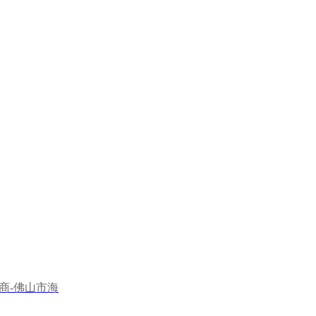
商-佛山市海