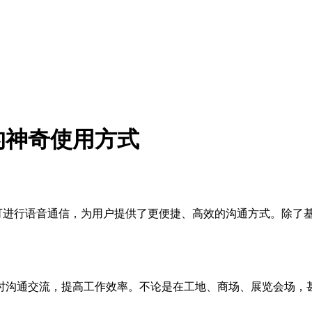
的神奇使用方式
可进行语音通信，为用户提供了更便捷、高效的沟通方式。除了
时沟通交流，提高工作效率。不论是在工地、商场、展览会场，