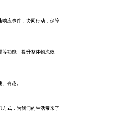
速响应事件，协同行动，保障
理等功能，提升整体物流效
捷、有趣。
讯方式，为我们的生活带来了