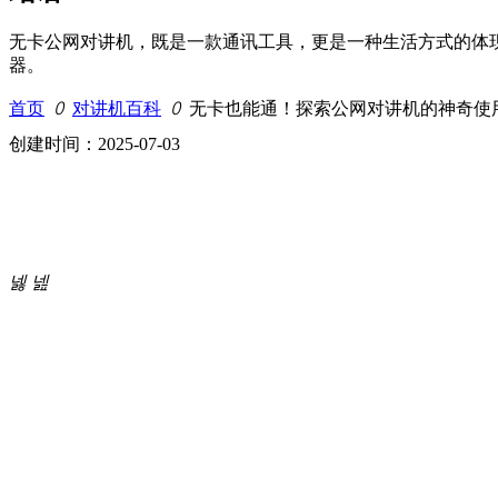
无卡公网对讲机，既是一款通讯工具，更是一种生活方式的体
器。
首页
ꄲ
对讲机百科
ꄲ
无卡也能通！探索公网对讲机的神奇使
创建时间：
2025-07-03
넳
넲