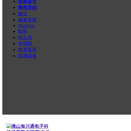
公司荣誉
海能达
联系我们
摩托罗拉
녕
建伍
威泰克斯
MagOne
欧标
科立讯
中瑞科
群英荟萃
您的需求
*
组网设备
您的姓名