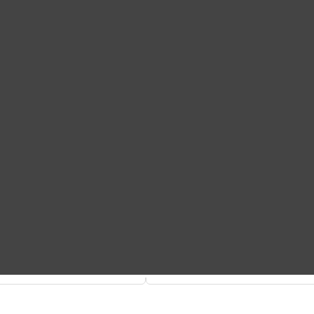
留下您的联系方式
我们技术工程师联系您
您的电话
*