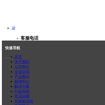
끅
客服电话
0757-83122926
快速导航
뀩
首页
QQ客服
——
关于我们
뀥
公司简介
服务时间
企业文化
产品展示
新闻中心
周一至周五
9:30-17:30
解决方案
낃
行业资讯
ꄴ
前一个：
无
常见问题
微信二维码
对讲机百科
ꄲ
后一个：
无