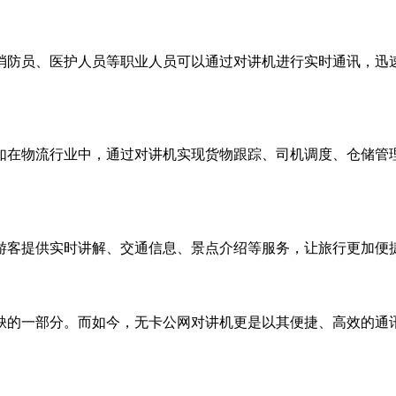
消防员、医护人员等职业人员可以通过对讲机进行实时通讯，迅
如在物流行业中，通过对讲机实现货物跟踪、司机调度、仓储管
游客提供实时讲解、交通信息、景点介绍等服务，让旅行更加便
缺的一部分。而如今，无卡公网对讲机更是以其便捷、高效的通