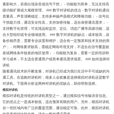
素影响大，容易出现杂音或信号干扰； - 功能较为简单，无法支持高
级功能扩展或大规模管理。 ### 数字对讲机的优点 - 数字对讲机通信
质量高，声音清晰稳定，支持多种扬声器模式和降噪功能； - 信号抗
干扰能力强，通话安全性高，支持加密传输，适合保密通讯需求； -
支持数字化管理，可实现远程监控、定位、消息广播等高级功能，适
合大型组织或专业领域使用。 ### 数字对讲机的缺点 - 成本较高，设
备价格昂贵，需要专业设置和维护，适合有一定预算和技术支持的用
户； - 对网络要求较高，需稳定网络环境支持，不适合在信号覆盖较
差或网络条件较差的地区使用； - 功能较为复杂，需要一定的培训和
学习成本，不太适合普通用户或简单通讯需求场景。 ### 如何选择对
讲机
随着通讯技术的不断发展，对讲机已经成为我们生活中不可或缺的沟
通工具。在选购对讲机时，很多人会犹豫是选择模拟对讲机还是数字
对讲机。下面将分析这两种对讲机的优缺点，助你明智选择。
模拟对讲机
模拟对讲机是传统的对讲机类型之一，通过模拟信号传输语音信息。
它的优点之一是成本较低，适合预算有限的用户。另外，模拟对讲机
在一些区域内有广泛的覆盖范围，通信稳定可靠。此外，模拟对讲机