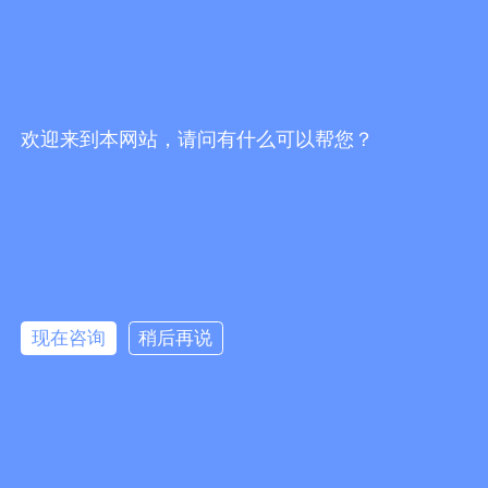
关注官方抖音号
扫码关注微信号
欢迎来到本网站，请问有什么可以帮您？
끅
0
分享到：
뀩
版权所有：
佛山市海川通电子科技有限公司
现在咨询
稍后再说
网站地图
뀥
：
防爆数字对讲机_车载台中继台_无线对讲系统代理商-佛山市海川通电
子科技有限公司
网站备案：粤ICP备19027484号-1
낃
友情链接：
녕