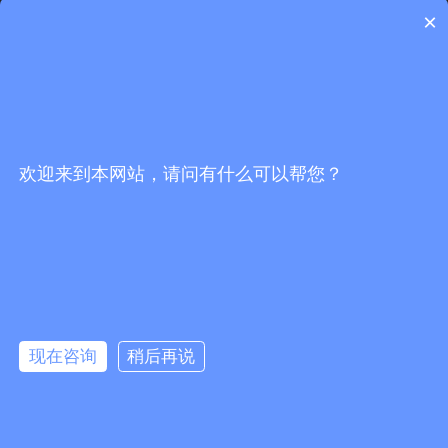
×
关注官方抖音号
扫码关注微信号
欢迎来到本网站，请问有什么可以帮您？
끅
0
分享到：
뀩
版权所有：
佛山市海川通电子科技有限公司
现在咨询
稍后再说
网站地图
뀥
：
防爆数字对讲机_车载台中继台_无线对讲系统代理商-佛山市海川通电
子科技有限公司
网站备案：粤ICP备19027484号-1
낃
友情链接：