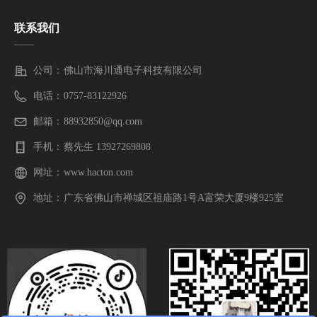
联系我们
——
公司：
佛山市海川通电子科技有限公司
电话：
0757-83122926
邮箱：
88932850@qq.com
手机：
蔡先生 13927269808
网址：
www.hacton.com
地址：
广东省佛山市禅城区祖庙路1号A富荣大厦9楼925室