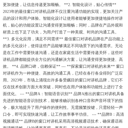
更加便捷，让信息传递更加顺畅。 **2. 智能化设计，贴心传情**
2023年的最佳窗口对讲机品牌不仅注重沟通功能的实现，更加关注产
品的设计和用户体验。智能化设计让使用者能够更加便捷地操作对讲
机，贴心的功能设置让沟通变得更加顺畅；同时，品牌在产品外观和
材质上也下足了功夫，为用户打造了一种美观、时尚的沟通工具。
**3. 多元化应用，满足不同需求** 最佳窗口对讲机品牌在产品功能上
的多元化设计，使得这些产品能够满足不同场景下的沟通需求。无论
是在工作中需要快速沟通，还是在家庭生活中需要传递关怀，这些对
讲机品牌都能提供全方位的沟通解决方案，让沟通变得更加便捷、高
效。 **4. 品牌口碑，信赖保证** --- **探索窗口对讲机的未来** 窗口
对讲机作为一种便捷、高效的沟通工具，已经在各行各业得到广泛应
用。2023年，市场上涌现出许多备受瞩目的窗口对讲机品牌，它们不
仅在技术创新方面大有突破，同时也在用户体验和功能性上进行了全
面优化。 --- **品牌A：智能语音识别** 品牌A推出的窗口对讲机具备
先进的智能语音识别技术，能够准确识别各种口音和声音环境下的指
令，极大地提升了用户操作的便利性。无需频繁按键，只需轻轻一声
口令，即可实现快速沟通，让工作效率事半功倍。 --- **品牌B：高清
视频通话** 品牌B的窗口对讲机采用高清视频通话技术，确保通话画