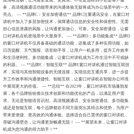
面清晰流畅，让沟通更直观、更真实。不论是远程协作还是客户服
务，高清视频通话功能带来的沟通体验无疑将成为办公场景中的一大
亮点。 --- **品牌C：安全加密通信** 品牌C注重通讯安全，在窗口对
讲机中加入了多层加密技术，保障通话信息的安全性和保密性。无需
担心信息泄露的风险，让沟通更加放心、可靠。安全加密通信，让窗
口对讲机在机密场景中大显身手。 --- **品牌D：多功能集成** 品牌D
的窗口对讲机不仅具备基础的通话功能，还集成了多种实用功能，如
日历提醒、天气预报、语音助手等，让用户一机多用，提升工作效率
和生活便利性。多功能集成，让窗口对讲机成为工作生活中不可或缺
的利器。 --- **品牌E：智能互联** 品牌E窗口对讲机通过智能互联技
术，实现与其他智能设备的无缝连接，实现信息互通共享，进一步提
升工作效率和沟通便捷性。智能互联，让窗口对讲机在智能办公环境
中展现更大的价值。 --- **总结** 在2023年，窗口对讲机市场蓬勃发
展，各个品牌纷纷推出技术创新和功能优化的产品，以满足用户需
求。无论是智能语音识别、高清视频通话、安全加密通信、多功能集
成还是智能互联，每个品牌都在不同方面突出其特点和优势，为用户
带来更便捷、更高效的沟通体验。选择适合自己需求的窗口对讲机，
突破沟通壁垒，让沟通更加畅通无阻！ --- **展望未来，让窗口对讲
机成为您沟通的得力助手！**