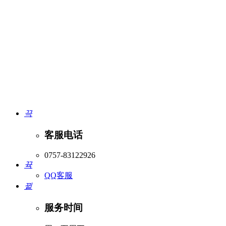
끅
客服电话
0757-83122926
뀩
QQ客服
뀥
服务时间