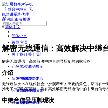
끠
ꀅ
简体中文
简体中文
首页
首页
解密无线通信：高效解决中继
关于我们
关于我们
解密无线通信：高效解决中继台信号压制的独家策略
产品展示
公司简介
产品展示
介绍
新闻中心
企业文化
海能达
新闻中心
无线通信技术在现代社会中扮演着至关重要的角色，然而在一
推出了一项独家策略，旨在高效解密无线通信中的中继台信号
公司荣誉
摩托罗拉
解决方案
公司荣誉
中继台信号压制现状
联系我们
建伍
行业资讯
联系我们