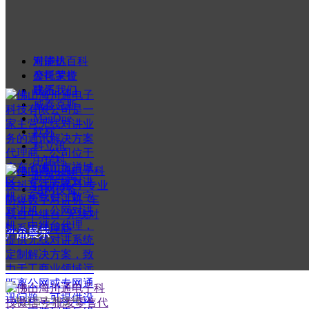
您的姓名
对讲机百科
海能达
公司荣誉
摩托罗拉
联系我们
建伍
威泰克斯
MagOne
欧标
科立讯
中瑞科
群英荟萃
版权所有：
佛山市海川通电子科
组网设备
技有限公司
产品展示
——
关注官方抖音号