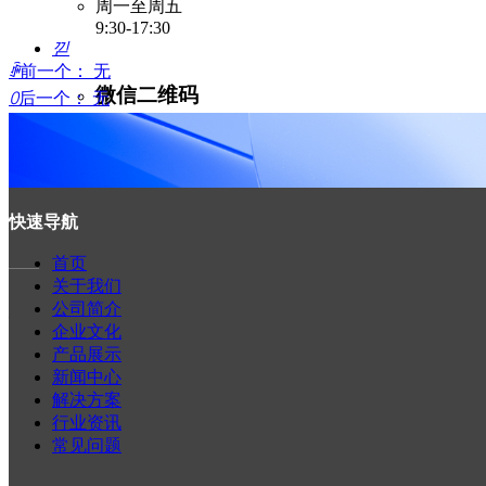
周一至周五
9:30-17:30
낃
ꄴ
前一个：
无
微信二维码
ꄲ
后一个：
无
녕
快速导航
首页
——
关于我们
公司简介
您的需求
*
企业文化
产品展示
新闻中心
解决方案
行业资讯
常见问题