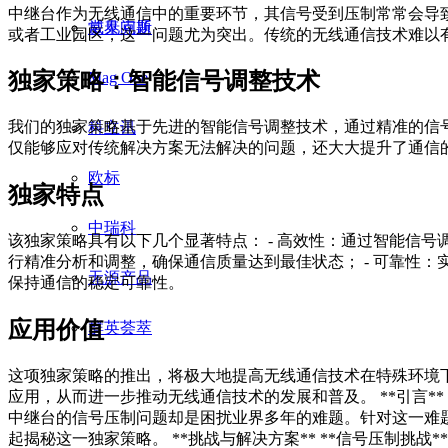
中继台作为无线通信中的重要环节，其信号受到压制常常会导
威泰克斯
常见问题
或者工业园区，这一问题尤为突出。传统的无线通信技术难以
独家策略：智能信号调整技术
Mag One
我们的独家策略基于先进的智能信号调整技术，通过精准的信
科立讯
仅能够应对传统解决方案无法解决的问题，还大大提升了通信
欧标
独家特点
中瑞科
该独家策略具有以下几个显著特点： - 高效性：通过智能信号
行精准分析和调整，确保通信质量达到最佳状态； - 可靠性
无源产品
保持通信的稳定可靠性。
应用价值
群英荟萃
这项独家策略的推出，将极大地提高无线通信技术在特殊环境
应用，从而进一步推动无线通信技术的发展和普及。 **引言
中继台的信号压制问题却是困扰业界多年的难题。针对这一难
起揭秘这一独家策略。 **挑战与解决方案** **信号压制挑