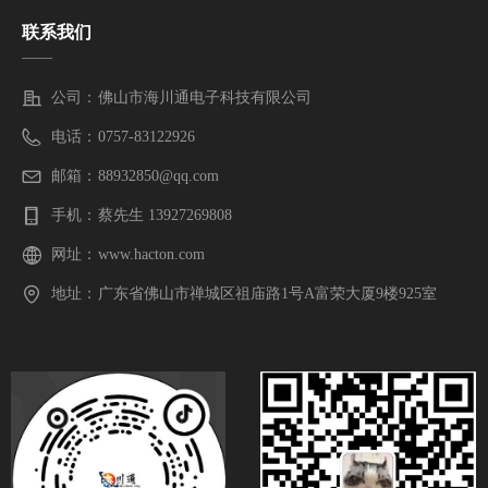
联系我们
——
公司：
佛山市海川通电子科技有限公司
电话：
0757-83122926
邮箱：
88932850@qq.com
手机：
蔡先生 13927269808
网址：
www.hacton.com
地址：
广东省佛山市禅城区祖庙路1号A富荣大厦9楼925室