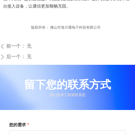
台接入设备，让通信更加顺畅无阻。
版权所有：
佛山市海川通电子科技有限公司
前一个：
无
ꄴ
后一个：
无
ꄲ
留下您的联系方式
我们技术工程师联系您
您的需求
*