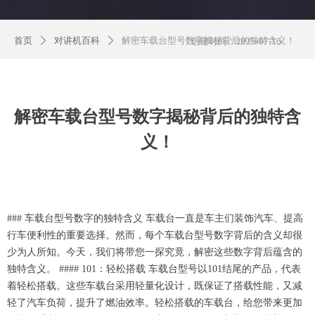
首页
对讲机百科
解密车载台型号数字揭秘背后的独特含义！
ꄲ
ꄲ
创建时间：
2025-07-16
解密车载台型号数字揭秘背后的独特含
义！
### 车载台型号数字的独特含义 车载台一直是车主们装饰汽车、提高
行车便利性的重要选择。然而，每个车载台型号数字背后的含义却很
少为人所知。今天，我们将带您一探究竟，解密这些数字背后蕴含的
独特含义。 #### 101：轻松搭载 车载台型号以101结尾的产品，代表
着轻松搭载。这些车载台采用轻量化设计，既保证了搭载性能，又减
轻了汽车负荷，提升了燃油效率。轻松搭载的车载台，给您带来更加