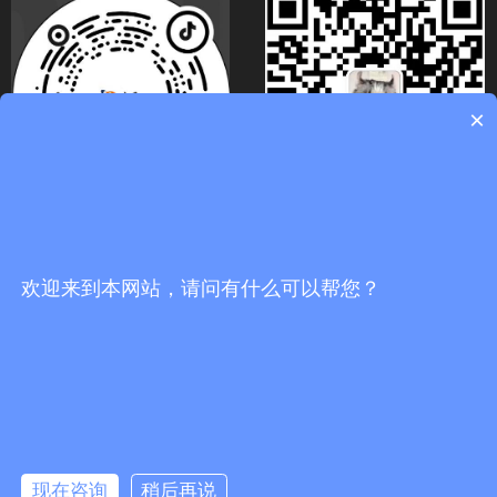
×
关注官方抖音号
扫码关注微信号
欢迎来到本网站，请问有什么可以帮您？
끅
0
分享到：
뀩
版权所有：
佛山市海川通电子科技有限公司
现在咨询
稍后再说
网站地图
：
防爆数字对讲机_车载台中继台_无线对讲系统代理商-佛山市海川通电