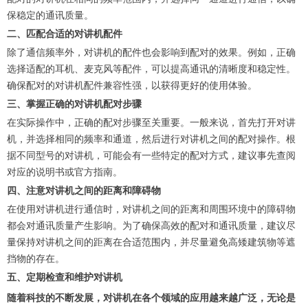
保稳定的通讯质量。
二、匹配合适的对讲机配件
除了通信频率外，对讲机的配件也会影响到配对的效果。例如，正确
选择适配的耳机、麦克风等配件，可以提高通讯的清晰度和稳定性。
确保配对的对讲机配件兼容性强，以获得更好的使用体验。
三、掌握正确的对讲机配对步骤
在实际操作中，正确的配对步骤至关重要。一般来说，首先打开对讲
机，并选择相同的频率和通道，然后进行对讲机之间的配对操作。根
据不同型号的对讲机，可能会有一些特定的配对方式，建议事先查阅
对应的说明书或官方指南。
四、注意对讲机之间的距离和障碍物
在使用对讲机进行通信时，对讲机之间的距离和周围环境中的障碍物
都会对通讯质量产生影响。为了确保高效的配对和通讯质量，建议尽
量保持对讲机之间的距离在合适范围内，并尽量避免高矮建筑物等遮
挡物的存在。
五、定期检查和维护对讲机
随着科技的不断发展，对讲机在各个领域的应用越来越广泛，无论是