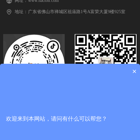
网址：
www.hacton.com
地址：
广东省佛山市禅城区祖庙路1号A富荣大厦9楼925室
×
关注官方抖音号
扫码关注微信号
欢迎来到本网站，请问有什么可以帮您？