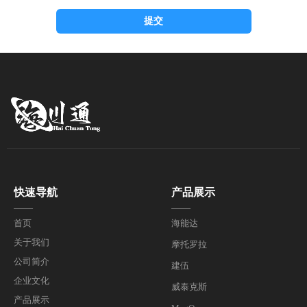
提交
快速导航
产品展示
——
——
首页
海能达
关于我们
摩托罗拉
公司简介
建伍
企业文化
威泰克斯
产品展示