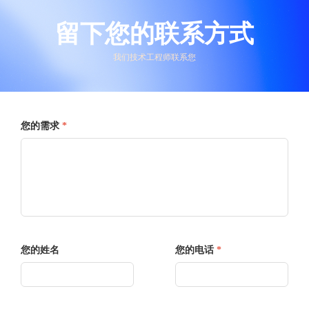
留下您的联系方式
我们技术工程师联系您
您的需求
*
您的姓名
您的电话
*