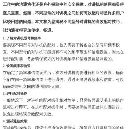
工作中的沟通协作还是户外探险中的安全保障，对讲机的使用都显得
至关重要。然而，不同型号的对讲机之间如何高效配对却是许多用户
比较困惑的问题。本文将为您揭秘不同型号对讲机的高效配对技巧，
让沟通变得更加便捷、畅通。
1. 了解对讲机型号和频率
要实现不同型号对讲机的配对，首先需要了解各自的型号和频率设
置。不同型号的对讲机可能拥有不同的频率范围和信道设置，因此在
进行配对前，务必确保双方的对讲机频率和信道设置是兼容的。
2. 设置频率和信道
在确定了频率和信道设置后，双方对讲机需要进行相应的设置，确保
它们在同一频率和信道上进行通信。通过正确设置频率和信道，可以
确保对讲机之间的通信顺畅无阻。
3. 进行配对操作
一般情况下，对讲机的配对操作相对简单，只需按照说明书上的操作
流程进行即可。在进行配对操作时，需要确保按照正确的步骤进行，
以免出现错误导致配对失败。
4. 测试通信效果
完成配对操作后，建议进行通信效果测试，确保双方对讲机间的通信