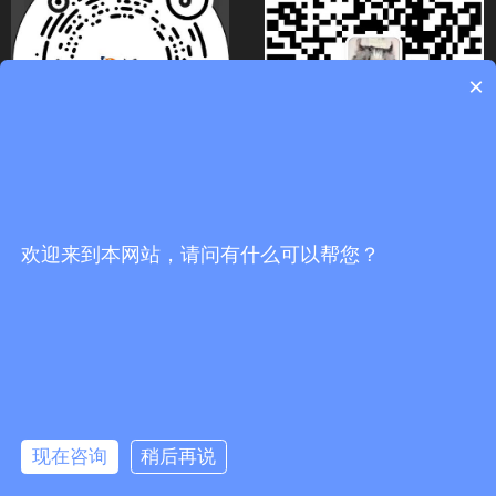
×
关注官方抖音号
扫码关注微信号
欢迎来到本网站，请问有什么可以帮您？
끅
0
分享到：
뀩
版权所有：
佛山市海川通电子科技有限公司
现在咨询
稍后再说
网站地图
뀥
：
防爆数字对讲机_车载台中继台_无线对讲系统代理商-佛山市海川通电
子科技有限公司