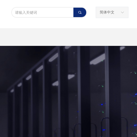
简体中文
끠
ꀅ