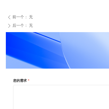
前一个：
无
ꄴ
后一个：
无
ꄲ
您的需求
*