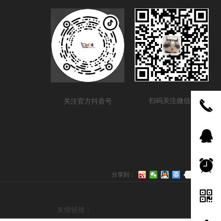
扫码关注微信号
关注官方抖音号
끅
뀩
뀥
0
分享到：
낃
友情链接：