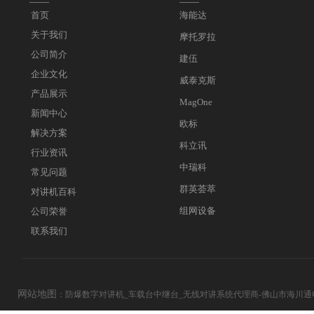
——
——
首页
海能达
关于我们
摩托罗拉
公司简介
建伍
企业文化
威泰克斯
产品展示
MagOne
新闻中心
欧标
解决方案
科立讯
行业资讯
中瑞科
常见问题
群英荟萃
对讲机百科
组网设备
公司荣誉
联系我们
网站地图
：
防爆数字对讲机_车载台中继台_无线对讲系统代理商-佛山市海川